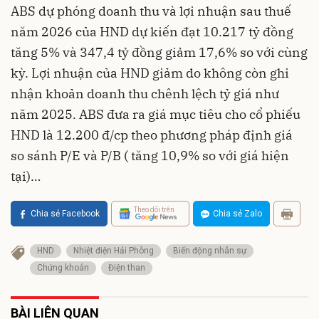
ABS dự phóng doanh thu và lợi nhuận sau thuế
năm 2026 của HND dự kiến đạt 10.217 tỷ đồng
tăng 5% và 347,4 tỷ đồng giảm 17,6% so với cùng
kỳ. Lợi nhuận của HND giảm do không còn ghi
nhận khoản doanh thu chênh lệch tỷ giá như
năm 2025. ABS đưa ra giá mục tiêu cho cổ phiếu
HND là 12.200 đ/cp theo phương pháp định giá
so sánh P/E và P/B ( tăng 10,9% so với giá hiện
tại)…
Theo dõi trên
Chia sẻ Facebook
Chia sẻ Zalo
HND
Nhiệt điện Hải Phòng
Biến động nhân sự
Chứng khoán
Điện than
BÀI LIÊN QUAN