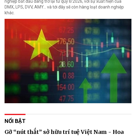
nghiệp bắt đầu dâng trở lại từ quý II/2026, với sự xuất hiện của
DMX, LPS, DVV, AMY... và tới đây sẽ còn hàng loạt doanh nghiệp
khác.
NỔI BẬT
Gỡ “nút thắt” sở hữu trí tuệ Việt Nam - Hoa