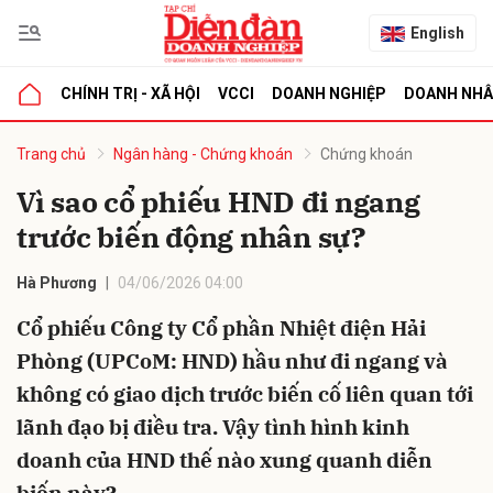
English
CHÍNH TRỊ - XÃ HỘI
VCCI
DOANH NGHIỆP
DOANH NH
bình luận
Trang chủ
Ngân hàng - Chứng khoán
Chứng khoán
Vì sao cổ phiếu HND đi ngang
trước biến động nhân sự?
Hà Phương
04/06/2026 04:00
Cổ phiếu Công ty Cổ phần Nhiệt điện Hải
Phòng (UPCoM: HND) hầu như đi ngang và
Hủy
G
không có giao dịch trước biến cố liên quan tới
lãnh đạo bị điều tra. Vậy tình hình kinh
doanh của HND thế nào xung quanh diễn