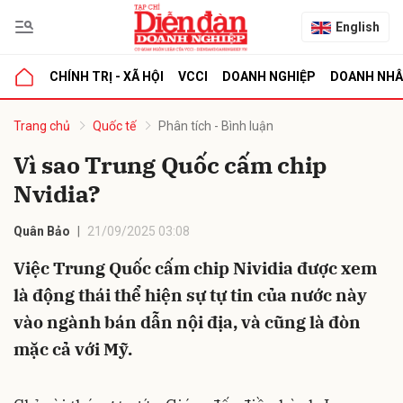
English
CHÍNH TRỊ - XÃ HỘI
VCCI
DOANH NGHIỆP
DOANH NH
bình luận
Trang chủ
Quốc tế
Phân tích - Bình luận
Vì sao Trung Quốc cấm chip
Nvidia?
Quân Bảo
21/09/2025 03:08
Việc Trung Quốc cấm chip Nividia được xem
là động thái thể hiện sự tự tin của nước này
Hủy
G
vào ngành bán dẫn nội địa, và cũng là đòn
mặc cả với Mỹ.