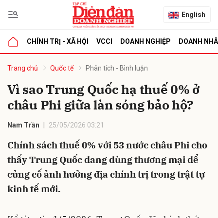
English
CHÍNH TRỊ - XÃ HỘI
VCCI
DOANH NGHIỆP
DOANH NH
bình luận
Trang chủ
Quốc tế
Phân tích - Bình luận
Vì sao Trung Quốc hạ thuế 0% ở
châu Phi giữa làn sóng bảo hộ?
Nam Trần
25/05/2026 03:21
Chính sách thuế 0% với 53 nước châu Phi cho
thấy Trung Quốc đang dùng thương mại để
Hủy
G
củng cố ảnh hưởng địa chính trị trong trật tự
kinh tế mới.