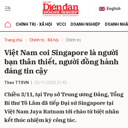
English
CHÍNH TRỊ - XÃ HỘI
VCCI
DOANH NGHIỆP
DOANH NH
bình luận
Trang chủ
Chính trị - Xã hội
Chính trị
Việt Nam coi Singapore là người
bạn thân thiết, người đồng hành
đáng tin cậy
Theo TTXVN
03/11/2025 21:45
Chiều 3/11, tại Trụ sở Trung ương Đảng, Tổng
Hủy
G
Bí thư Tô Lâm đã tiếp Đại sứ Singapore tại
Việt Nam Jaya Ratnam tới chào từ biệt nhân
kết thúc nhiệm kỳ công tác.