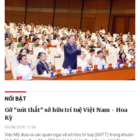
NỔI BẬT
Gỡ “nút thắt” sở hữu trí tuệ Việt Nam - Hoa
Kỳ
09/08/2026 11:06
Việc Mỹ đưa ra các quan ngại về sở hữu trí tuệ (SHTT) trong khuôn