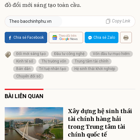
đồ đổi mới sáng tạo toàn cầu.
Copy Link
Theo baochinhphu.vn
Theo dõi trên
Chia sẻ Facebook
Chia sẻ Zalo
Đổi mới sáng tạo
Đầu tư công nghệ
Vốn đầu tư mạo hiểm
Kinh tế số
Thị trường vốn
Trung tâm tài chính
Bán dẫn
Trí tuệ nhân tạo
Hệ sinh thái khởi nghiệp
Chuyển đổi số
BÀI LIÊN QUAN
Xây dựng hệ sinh thái
tài chính hàng hải
trong Trung tâm tài
chính quốc tế