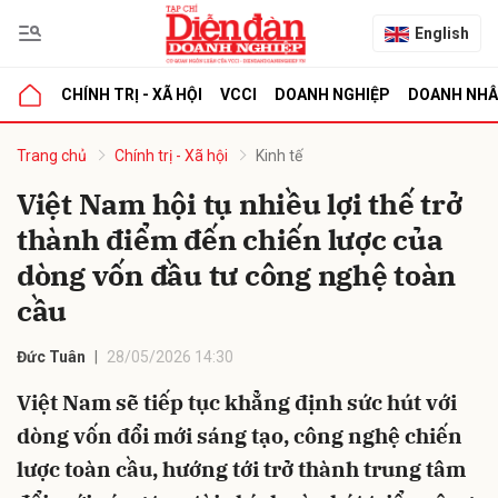
English
CHÍNH TRỊ - XÃ HỘI
VCCI
DOANH NGHIỆP
DOANH NH
bình luận
Trang chủ
Chính trị - Xã hội
Kinh tế
Việt Nam hội tụ nhiều lợi thế trở
thành điểm đến chiến lược của
dòng vốn đầu tư công nghệ toàn
cầu
Đức Tuân
28/05/2026 14:30
Hủy
G
Việt Nam sẽ tiếp tục khẳng định sức hút với
dòng vốn đổi mới sáng tạo, công nghệ chiến
lược toàn cầu, hướng tới trở thành trung tâm