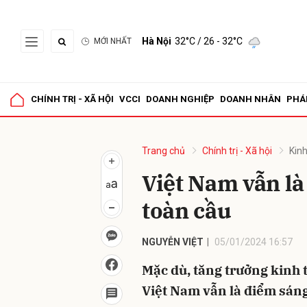
Hà Nội
32°C
/ 26 - 32°C
MỚI NHẤT
Gửi 
CHÍNH TRỊ - XÃ HỘI
VCCI
DOANH NGHIỆP
DOANH NHÂN
PHÁ
Trang chủ
Chính trị - Xã hội
Kinh
Việt Nam vẫn là
toàn cầu
NGUYỄN VIỆT
05/01/2024 16:57
Mặc dù, tăng trưởng kinh 
Việt Nam vẫn là điểm sáng