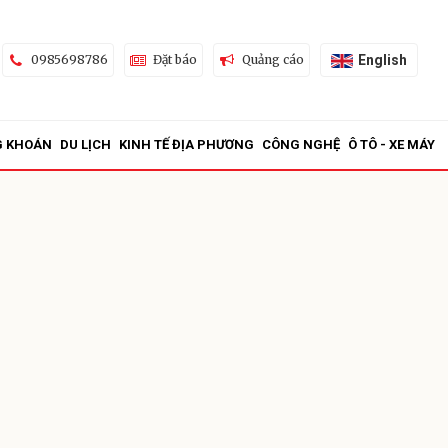
English
0985698786
Đặt báo
Quảng cáo
G KHOÁN
DU LỊCH
KINH TẾ ĐỊA PHƯƠNG
CÔNG NGHỆ
Ô TÔ - XE MÁY
ửi