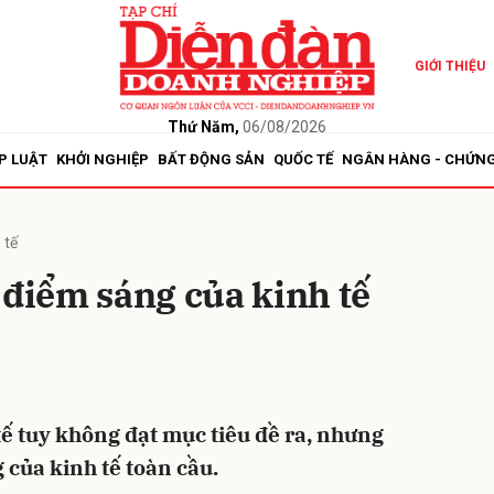
GIỚI THIỆU
bình luận
Thứ Năm,
06/08/2026
P LUẬT
KHỞI NGHIỆP
BẤT ĐỘNG SẢN
QUỐC TẾ
NGÂN HÀNG - CHỨN
 tế
 điểm sáng của kinh tế
Hủy
G
tế tuy không đạt mục tiêu đề ra, nhưng
 của kinh tế toàn cầu.