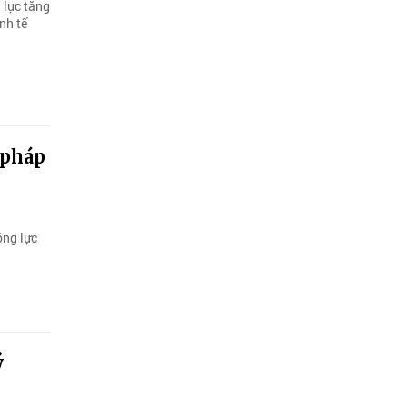
 lực tăng
nh tế
 pháp
ộng lực
ý