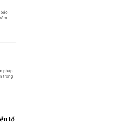
ự báo
 năm
ện pháp
ển trong
ếu tố