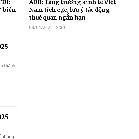
FDI:
ADB: Tăng trưởng kinh tế Việt
 “biển
Nam tích cực, lưu ý tác động
thuế quan ngắn hạn
09/04/2025 12:30
025
ua thách
025
ố những