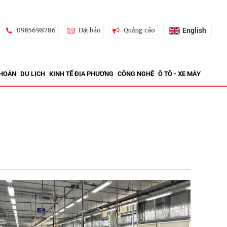
English
0985698786
Đặt báo
Quảng cáo
KHOÁN
DU LỊCH
KINH TẾ ĐỊA PHƯƠNG
CÔNG NGHỆ
Ô TÔ - XE MÁY