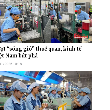
ợt “sóng gió” thuế quan, kinh tế
ệt Nam bứt phá
01/2026 10:18