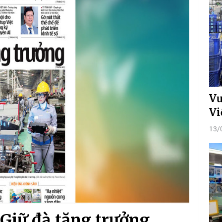
Vư
Vi
13/
Giữ đà tăng trưởng