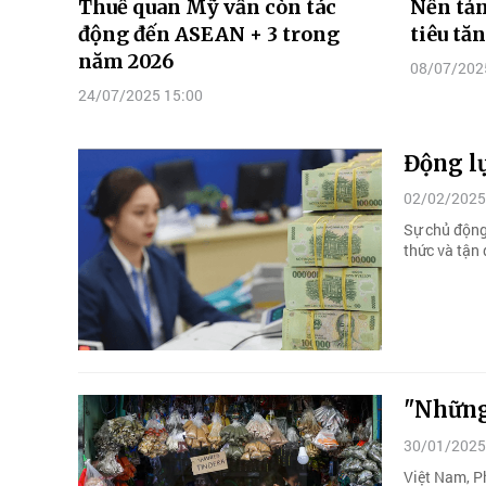
Thuế quan Mỹ vẫn còn tác
Nền tả
động đến ASEAN + 3 trong
tiêu tă
năm 2026
08/07/202
24/07/2025 15:00
Động l
02/02/2025
Sự chủ động
thức và tận 
"Những
30/01/2025
Việt Nam, P