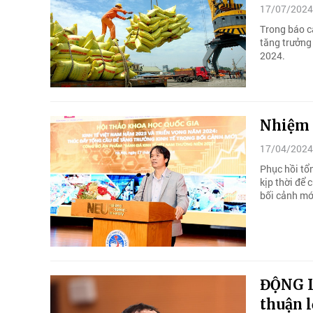
17/07/2024
Trong báo c
tăng trưởng
2024.
Nhiệm 
17/04/2024
Phục hồi tổ
kịp thời để 
bối cảnh mớ
ĐỘNG L
thuận l