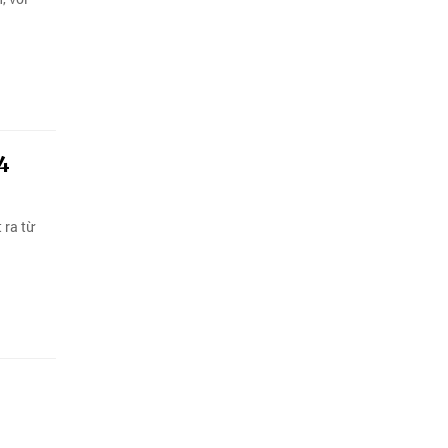
4
 ra từ