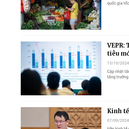
quốc gia tố
VEPR: 
tiêu m
15/10/2024
Cập nhật tă
tăng trưởng
Kinh tế
07/09/2024
Nền kinh tế 