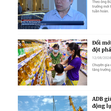
Theo ông Bù
trưởng mới t
tuần hoàn.
Đổi mới
đột phá
12/08/2024
Chuyên gia 
tăng trưởng
ADB giữ
động lự