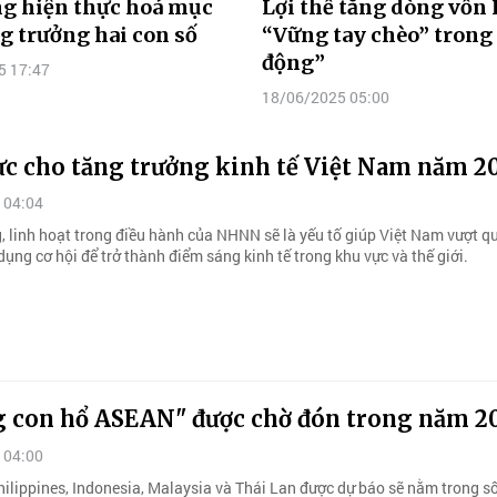
ng hiện thực hoá mục
Lợi thế tăng dòng vốn 
ng trưởng hai con số
“Vững tay chèo” trong
động”
5 17:47
18/06/2025 05:00
ực cho tăng trưởng kinh tế Việt Nam năm 2
 04:04
, linh hoạt trong điều hành của NHNN sẽ là yếu tố giúp Việt Nam vượt q
dụng cơ hội để trở thành điểm sáng kinh tế trong khu vực và thế giới.
 con hổ ASEAN" được chờ đón trong năm 2
 04:00
hilippines, Indonesia, Malaysia và Thái Lan được dự báo sẽ nằm trong s