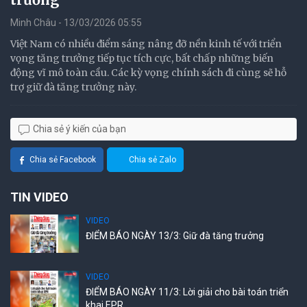
Minh Châu - 13/03/2026 05:55
Việt Nam có nhiều điểm sáng nâng đỡ nền kinh tế với triển
vọng tăng trưởng tiếp tục tích cực, bất chấp những biến
động vĩ mô toàn cầu. Các kỳ vọng chính sách đi cùng sẽ hỗ
trợ giữ đà tăng trưởng này.
Chia sẻ ý kiến của bạn
Chia sẻ Facebook
Chia sẻ Zalo
TIN VIDEO
VIDEO
ĐIỂM BÁO NGÀY 13/3: Giữ đà tăng trưởng
VIDEO
ĐIỂM BÁO NGÀY 11/3: Lời giải cho bài toán triển
khai EPR