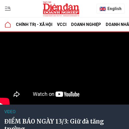
English
CHÍNH TRỊ - XÃ HỘI
VCCI
DOANH NGHIỆP
DOANH NH
VIDEO
ĐIỂM BÁO NGÀY 13/3: Giữ đà tăng
trưởng