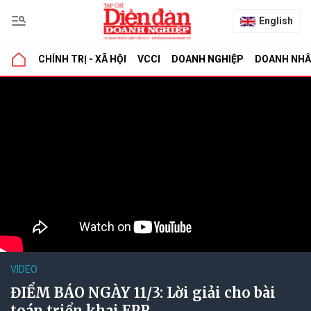
English
CHÍNH TRỊ - XÃ HỘI
VCCI
DOANH NGHIỆP
DOANH NH
VIDEO
ĐIỂM BÁO NGÀY 11/3: Lời giải cho bài
toán triển khai EPR