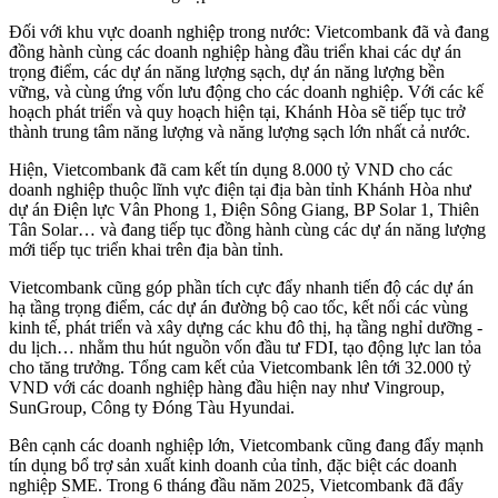
Đối với khu vực doanh nghiệp trong nước: Vietcombank đã và đang
đồng hành cùng các doanh nghiệp hàng đầu triển khai các dự án
trọng điểm, các dự án năng lượng sạch, dự án năng lượng bền
vững, và cùng ứng vốn lưu động cho các doanh nghiệp. Với các kế
hoạch phát triển và quy hoạch hiện tại, Khánh Hòa sẽ tiếp tục trở
thành trung tâm năng lượng và năng lượng sạch lớn nhất cả nước.
Hiện, Vietcombank đã cam kết tín dụng 8.000 tỷ VND cho các
doanh nghiệp thuộc lĩnh vực điện tại địa bàn tỉnh Khánh Hòa như
dự án Điện lực Vân Phong 1, Điện Sông Giang, BP Solar 1, Thiên
Tân Solar… và đang tiếp tục đồng hành cùng các dự án năng lượng
mới tiếp tục triển khai trên địa bàn tỉnh.
Vietcombank cũng góp phần tích cực đẩy nhanh tiến độ các dự án
hạ tầng trọng điểm, các dự án đường bộ cao tốc, kết nối các vùng
kinh tế, phát triển và xây dựng các khu đô thị, hạ tầng nghỉ dưỡng -
du lịch… nhằm thu hút nguồn vốn đầu tư FDI, tạo động lực lan tỏa
cho tăng trưởng. Tổng cam kết của Vietcombank lên tới 32.000 tỷ
VND với các doanh nghiệp hàng đầu hiện nay như Vingroup,
SunGroup, Công ty Đóng Tàu Hyundai.
Bên cạnh các doanh nghiệp lớn, Vietcombank cũng đang đẩy mạnh
tín dụng bổ trợ sản xuất kinh doanh của tỉnh, đặc biệt các doanh
nghiệp SME. Trong 6 tháng đầu năm 2025, Vietcombank đã đẩy