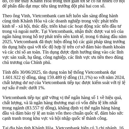
đó, có thể thấy Khánh Hòa trong thời gian tới sẽ có rất nhiều cơ hội
để phấn đấu đạt mục tiêu tăng trưởng đột phá hai con số.
Theo ông Vinh, Vietcombank cam kết luôn sẵn sàng đồng hành
cùng tỉnh Khánh Hòa và các doanh nghiệp trong việc phát triển
kinh tế - xã hội, thúc đẩy, triển khai các hoạt động xúc tiến đầu tư
trong và ngoài nước. Tại Vietcombank, nhận thức được vai trò của
ngân hàng trong hỗ trợ phát triển nền kinh tế, trong 6 tháng đầu năm
2025, Vietcombank đã thực hiện đồng bộ các giải pháp tăng trưởng
tín dụng hiệu quả với tốc độ hợp lý trên cơ sở đảm bảo thanh khoản
và các chỉ số an toàn. Tín dụng được định hướng tăng vào các lĩnh
vực sản xuất, hạ tầng, công nghiệp, các lĩnh vực ưu tiên theo đúng
chủ trương của Chính phủ.
Tính đến 30/06/2025, tín dụng toàn hệ thống Vietcombank đạt
1.601.922 tỷ đồng, tăng 159.489 tỷ đồng (11,1%) so với năm 2024,
chất lượng dư nợ của Vietcombank tiếp tục được kiểm soát với tỷ lệ
nợ xấu ở mức dưới 1%.
Vietcombank tiếp tục giữ vững vị thế ngân hàng số 1 về hiệu quả,
chất lượng, và là ngân hàng thương mại có vốn điều lệ lớn nhất
trong ngành (83.557 tỷ đồng), khẳng định vị thế ngân hàng hàng
đầu và đảm bảo tỷ lệ an toàn vốn theo chuẩn quốc tế, đảm bảo sức
cạnh tranh trong khu vực và hội nhập quốc tế thành công.
Tại địa bàn tỉnh Khánh Hòa, Vietcombank hiện có 3 chi nhánh, 16