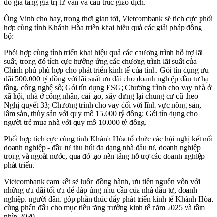
đó gia tăng giá trị tư vấn và cấu trúc giao dịch.
Ông Vinh cho hay, trong thời gian tới, Vietcombank sẽ tích cực phối
hợp cùng tỉnh Khánh Hòa triển khai hiệu quả các giải pháp đồng
bộ:
Phối hợp cùng tỉnh triển khai hiệu quả các chương trình hỗ trợ lãi
suất, trong đó tích cực hưởng ứng các chương trình lãi suất của
Chính phủ phù hợp cho phát triển kinh tế của tỉnh. Gói tín dụng ưu
đãi 500.000 tỷ đồng với lãi suất ưu đãi cho doanh nghiệp đầu tư hạ
tầng, công nghệ số; Gói tín dụng ESG; Chương trình cho vay nhà ở
xã hội, nhà ở công nhân, cải tạo, xây dựng lại chung cư cũ theo
Nghị quyết 33; Chương trình cho vay đối với lĩnh vực nông sản,
lâm sản, thủy sản với quy mô 15.000 tỷ đồng; Gói tín dụng cho
người trẻ mua nhà với quy mô 10.000 tỷ đồng.
Phối hợp tích cực cùng tỉnh Khánh Hòa tổ chức các hội nghị kết nối
doanh nghiệp - đầu tư thu hút đa dạng nhà đầu tư, doanh nghiệp
trong và ngoài nước, qua đó tạo nền tảng hỗ trợ các doanh nghiệp
phát triển.
Vietcombank cam kết sẽ luôn đồng hành, ưu tiên nguồn vốn với
những ưu đãi tối ưu để đáp ứng nhu cầu của nhà đầu tư, doanh
nghiệp, người dân, góp phần thúc đẩy phát triển kinh tế Khánh Hòa,
cùng phấn đấu cho mục tiêu tăng trưởng kinh tế năm 2025 và tầm
nhìn 2030.