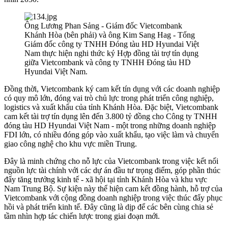
Ông Lương Phan Sảng - Giám đốc Vietcombank
Khánh Hòa (bên phải) và ông Kim Sang Hag - Tổng
Giám đốc công ty TNHH Đóng tàu HD Hyundai Việt
Nam thực hiện nghi thức ký Hợp đồng tài trợ tín dụng
giữa Vietcombank và công ty TNHH Đóng tàu HD
Hyundai Việt Nam.
Đồng thời, Vietcombank ký cam kết tín dụng với các doanh nghiệp
có quy mô lớn, đóng vai trò chủ lực trong phát triển công nghiệp,
logistics và xuất khẩu của tỉnh Khánh Hòa. Đặc biệt, Vietcombank
cam kết tài trợ tín dụng lên đến 3.800 tỷ đồng cho Công ty TNHH
đóng tàu HD Hyundai Việt Nam - một trong những doanh nghiệp
FDI lớn, có nhiều đóng góp vào xuất khẩu, tạo việc làm và chuyển
giao công nghệ cho khu vực miền Trung.
Đây là minh chứng cho nỗ lực của Vietcombank trong việc kết nối
nguồn lực tài chính với các dự án đầu tư trọng điểm, góp phần thúc
đẩy tăng trưởng kinh tế - xã hội tại tỉnh Khánh Hòa và khu vực
Nam Trung Bộ. Sự kiện này thể hiện cam kết đồng hành, hỗ trợ của
Vietcombank với cộng đồng doanh nghiệp trong việc thúc đẩy phục
hồi và phát triển kinh tế. Đây cũng là dịp để các bên cùng chia sẻ
tầm nhìn hợp tác chiến lược trong giai đoạn mới.