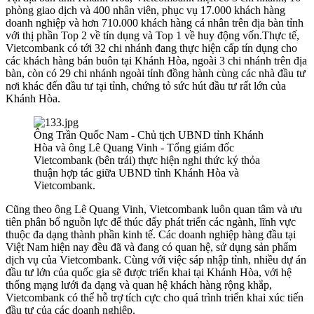
phòng giao dịch và 400 nhân viên, phục vụ 17.000 khách hàng
doanh nghiệp và hơn 710.000 khách hàng cá nhân trên địa bàn tỉnh
với thị phần Top 2 về tín dụng và Top 1 về huy động vốn.Thực tế,
Vietcombank có tới 32 chi nhánh đang thực hiện cấp tín dụng cho
các khách hàng bán buôn tại Khánh Hòa, ngoài 3 chi nhánh trên địa
bàn, còn có 29 chi nhánh ngoài tỉnh đồng hành cùng các nhà đầu tư
nơi khác đến đầu tư tại tỉnh, chứng tỏ sức hút đầu tư rất lớn của
Khánh Hòa.
Ông Trần Quốc Nam - Chủ tịch UBND tỉnh Khánh
Hòa và ông Lê Quang Vinh - Tổng giám đốc
Vietcombank (bên trái) thực hiện nghi thức ký thỏa
thuận hợp tác giữa UBND tỉnh Khánh Hòa và
Vietcombank.
Cũng theo ông Lê Quang Vinh, Vietcombank luôn quan tâm và ưu
tiên phân bổ nguồn lực để thúc đẩy phát triển các ngành, lĩnh vực
thuộc đa dạng thành phần kinh tế. Các doanh nghiệp hàng đầu tại
Việt Nam hiện nay đều đã và đang có quan hệ, sử dụng sản phẩm
dịch vụ của Vietcombank. Cùng với việc sáp nhập tỉnh, nhiều dự án
đầu tư lớn của quốc gia sẽ được triển khai tại Khánh Hòa, với hệ
thống mạng lưới đa dạng và quan hệ khách hàng rộng khắp,
Vietcombank có thể hỗ trợ tích cực cho quá trình triển khai xúc tiến
đầu tư của các doanh nghiệp.