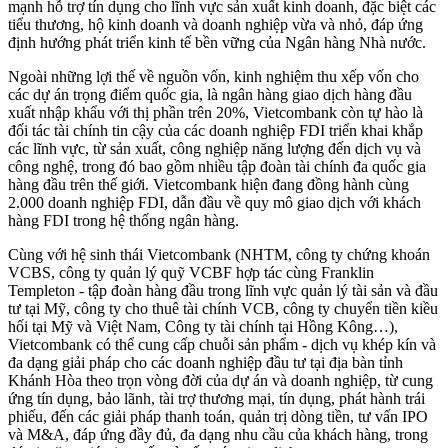
mạnh hỗ trợ tín dụng cho lĩnh vực sản xuất kinh doanh, đặc biệt các
tiểu thương, hộ kinh doanh và doanh nghiệp vừa và nhỏ, đáp ứng
định hướng phát triển kinh tế bền vững của Ngân hàng Nhà nước.
Ngoài những lợi thế về nguồn vốn, kinh nghiệm thu xếp vốn cho
các dự án trọng điểm quốc gia, là ngân hàng giao dịch hàng đầu
xuất nhập khẩu với thị phần trên 20%, Vietcombank còn tự hào là
đối tác tài chính tin cậy của các doanh nghiệp FDI triển khai khắp
các lĩnh vực, từ sản xuất, công nghiệp năng lượng đến dịch vụ và
công nghệ, trong đó bao gồm nhiều tập đoàn tài chính đa quốc gia
hàng đầu trên thế giới. Vietcombank hiện đang đồng hành cùng
2.000 doanh nghiệp FDI, dẫn đầu về quy mô giao dịch với khách
hàng FDI trong hệ thống ngân hàng.
Cùng với hệ sinh thái Vietcombank (NHTM, công ty chứng khoán
VCBS, công ty quản lý quỹ VCBF hợp tác cùng Franklin
Templeton - tập đoàn hàng đầu trong lĩnh vực quản lý tài sản và đầu
tư tại Mỹ, công ty cho thuê tài chính VCB, công ty chuyển tiền kiều
hối tại Mỹ và Việt Nam, Công ty tài chính tại Hồng Kông…),
Vietcombank có thể cung cấp chuỗi sản phẩm - dịch vụ khép kín và
đa dạng giải pháp cho các doanh nghiệp đầu tư tại địa bàn tỉnh
Khánh Hòa theo trọn vòng đời của dự án và doanh nghiệp, từ cung
ứng tín dụng, bảo lãnh, tài trợ thương mại, tín dụng, phát hành trái
phiếu, đến các giải pháp thanh toán, quản trị dòng tiền, tư vấn IPO
và M&A, đáp ứng đầy đủ, đa dạng nhu cầu của khách hàng, trong