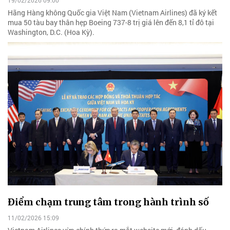
19/02/2026 09:00
Hãng Hàng không Quốc gia Việt Nam (Vietnam Airlines) đã ký kết
mua 50 tàu bay thân hẹp Boeing 737-8 trị giá lên đến 8,1 tỉ đô tại
Washington, D.C. (Hoa Kỳ).
Điểm chạm trung tâm trong hành trình số
11/02/2026 15:09