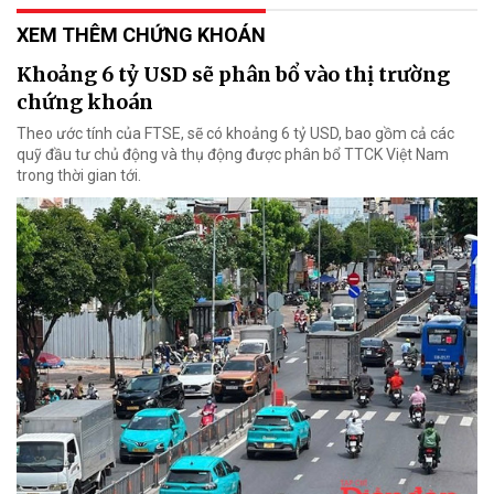
XEM THÊM CHỨNG KHOÁN
Khoảng 6 tỷ USD sẽ phân bổ vào thị trường
chứng khoán
Theo ước tính của FTSE, sẽ có khoảng 6 tỷ USD, bao gồm cả các
quỹ đầu tư chủ động và thụ động được phân bổ TTCK Việt Nam
trong thời gian tới.