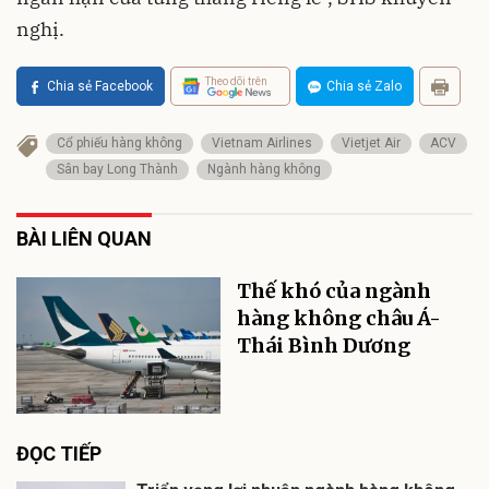
nghị.
Theo dõi trên
Chia sẻ Facebook
Chia sẻ Zalo
Cổ phiếu hàng không
Vietnam Airlines
Vietjet Air
ACV
Sân bay Long Thành
Ngành hàng không
BÀI LIÊN QUAN
Thế khó của ngành
hàng không châu Á-
Thái Bình Dương
ĐỌC TIẾP