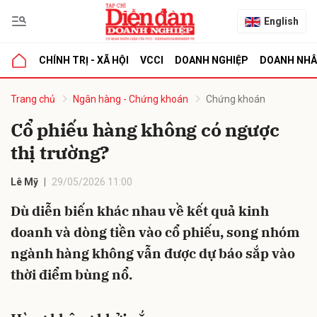
English
CHÍNH TRỊ - XÃ HỘI
VCCI
DOANH NGHIỆP
DOANH NH
bình luận
Trang chủ
Ngân hàng - Chứng khoán
Chứng khoán
Cổ phiếu hàng không có ngược
thị trường?
Lê Mỹ
29/05/2026 11:00
Dù diễn biến khác nhau về kết quả kinh
doanh và dòng tiền vào cổ phiếu, song nhóm
Hủy
G
ngành hàng không vẫn được dự báo sắp vào
thời điểm bùng nổ.