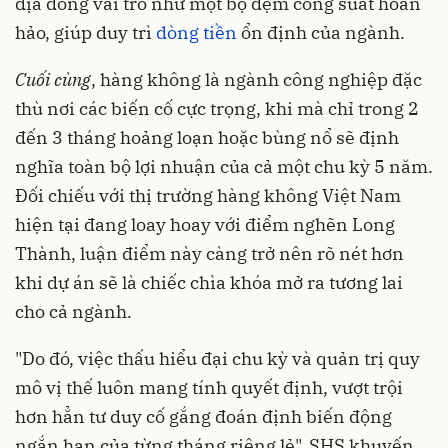
địa đóng vai trò như một bộ đệm công suất hoàn
hảo, giúp duy trì
dòng tiền
ổn định của ngành.
Cuối cùng
, hàng không là ngành công nghiệp đặc
thù nơi các biến cố cực trọng, khi mà chỉ trong 2
đến 3 tháng hoảng loạn hoặc bùng nổ sẽ định
nghĩa toàn bộ lợi nhuận của cả một chu kỳ 5 năm.
Đối chiếu với thị trường hàng không Việt Nam
hiện tại đang loay hoay với điểm nghẽn Long
Thành, luận điểm này càng trở nên rõ nét hơn
khi dự án sẽ là chiếc chìa khóa mở ra tương lai
cho cả ngành.
"Do đó, việc thấu hiểu đại chu kỳ và quản trị quy
mô vị thế luôn mang tính quyết định, vượt trội
hơn hẳn tư duy cố gắng đoán định biến động
ngắn hạn của từng tháng riêng lẻ", SHS khuyến