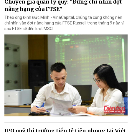
Chuyên gia quản lý quỹ: "Đừng chỉ nhìn đợt
nâng hạng của FTSE"
Theo ông Đinh Đức Minh - VinaCapital, chúng ta cũng không nên
chỉ nhìn vào đợt nâng hạng của FTSE Russell trong tháng 9 này, vì
sau FTSE sẽ đến lượt MSCI.
IPO quỹ thị trường tiền tệ tiên phong tại Việt