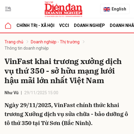
English
CHÍNH TRỊ - XÃ HỘI
VCCI
DOANH NGHIỆP
DOANH NH
bình luận
Trang chủ
Doanh nghiệp - Thị trường
Thông tin doanh nghiệp
VinFast khai trương xưởng dịch
vụ thứ 350 - sở hữu mạng lưới
hậu mãi lớn nhất Việt Nam
Như Vũ
29/11/2025 15:00
Hủy
G
Ngày 29/11/2025, VinFast chính thức khai
trương Xưởng dịch vụ sửa chữa - bảo dưỡng ô
tô thứ 350 tại Từ Sơn (Bắc Ninh).