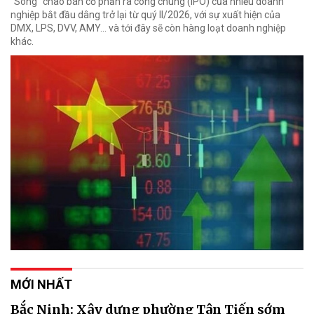
"Sóng" chào bán cổ phần ra công chúng (IPO) của nhiều doanh
nghiệp bắt đầu dâng trở lại từ quý II/2026, với sự xuất hiện của
DMX, LPS, DVV, AMY... và tới đây sẽ còn hàng loạt doanh nghiệp
khác.
MỚI NHẤT
Bắc Ninh: Xây dựng phường Tân Tiến sớm