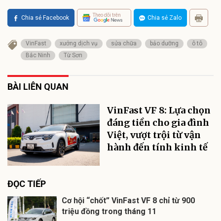
Theo dõi trên
Chia sẻ Facebook
Chia sẻ Zalo
VinFast
xưởng dịch vụ
sửa chữa
bảo dưỡng
ô tô
Bắc Ninh
Từ Sơn
BÀI LIÊN QUAN
VinFast VF 8: Lựa chọn
đáng tiền cho gia đình
Việt, vượt trội từ vận
hành đến tính kinh tế
ĐỌC TIẾP
Cơ hội “chốt” VinFast VF 8 chỉ từ 900
triệu đồng trong tháng 11