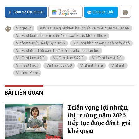
Theo dõi trên
Chia sẻ Facebook
Chia sẻ Zalo
Vingroup
VinFast sẽ giới thiệu hai chiếc xe mẫu SUV và Sedan
VinFast bước lên sàn diễn “xa hoa” Paris Motor Show
Vinfast tuyển đại lý ủy quyền
VinFast khai trương nhà máy ô tô
VinFast đưa 155 xe ô tô đi kiểm tra tại 4 châu lục
VinFast Lux A2.0
VinFast Lux SA2.0
VinFast Lux A 2.0
VinFast Fadil
VinFast Lux V8
VinFast Klara
VinFast
Vinfast Klara
BÀI LIÊN QUAN
Triển vọng lợi nhuận
thị trường năm 2026
tiếp tục được đánh giá
khả quan