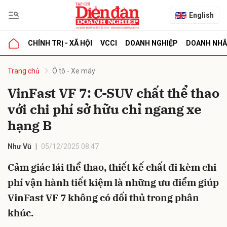
English
CHÍNH TRỊ - XÃ HỘI
VCCI
DOANH NGHIỆP
DOANH NH
bình luận
Trang chủ
Ô tô - Xe máy
VinFast VF 7: C-SUV chất thể thao
với chi phí sở hữu chỉ ngang xe
hạng B
Như Vũ
05/12/2025 08:47
Cảm giác lái thể thao, thiết kế chất đi kèm chi
Hủy
G
phí vận hành tiết kiệm là những ưu điểm giúp
VinFast VF 7 không có đối thủ trong phân
khúc.