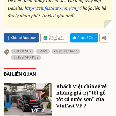
Để biết thêm thông tin chi tiết, vui lòng truy cập
website:
https://vinfastauto.com/vn_vi
hoặc liên hệ
đại lý phân phối VinFast gần nhất.
Theo dõi trên
Chia sẻ Facebook
Chia sẻ Zalo
VinFast VF 7
C-SUV
chi phí vận hành
VinFast VF 7 Plus
BÀI LIÊN QUAN
Khách Việt chia sẻ về
những giá trị “tốt gỗ
tốt cả nước sơn” của
VinFast VF 7