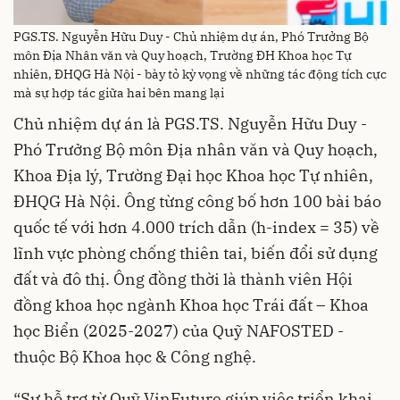
PGS.TS. Nguyễn Hữu Duy - Chủ nhiệm dự án, Phó Trưởng Bộ
môn Địa Nhân văn và Quy hoạch, Trường ĐH Khoa học Tự
nhiên, ĐHQG Hà Nội - bày tỏ kỳ vọng về những tác động tích cực
mà sự hợp tác giữa hai bên mang lại
Chủ nhiệm dự án là PGS.TS. Nguyễn Hữu Duy -
Phó Trưởng Bộ môn Địa nhân văn và Quy hoạch,
Khoa Địa lý, Trường Đại học Khoa học Tự nhiên,
ĐHQG Hà Nội. Ông từng công bố hơn 100 bài báo
quốc tế với hơn 4.000 trích dẫn (h-index = 35) về
lĩnh vực phòng chống thiên tai, biến đổi sử dụng
đất và đô thị. Ông đồng thời là thành viên Hội
đồng khoa học ngành Khoa học Trái đất – Khoa
học Biển (2025-2027) của Quỹ NAFOSTED -
thuộc Bộ Khoa học & Công nghệ.
“Sự hỗ trợ từ Quỹ VinFuture giúp việc triển khai