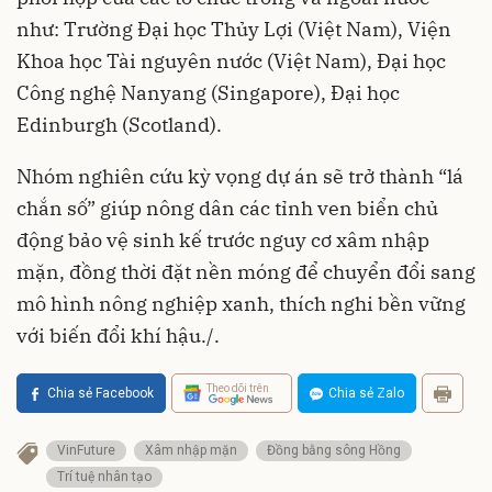
như: Trường Đại học Thủy Lợi (Việt Nam), Viện
Khoa học Tài nguyên nước (Việt Nam), Đại học
Công nghệ Nanyang (Singapore), Đại học
Edinburgh (Scotland).
Nhóm nghiên cứu kỳ vọng dự án sẽ trở thành “lá
chắn số” giúp nông dân các tỉnh ven biển chủ
động bảo vệ sinh kế trước nguy cơ xâm nhập
mặn, đồng thời đặt nền móng để chuyển đổi sang
mô hình nông nghiệp xanh, thích nghi bền vững
với biến đổi khí hậu./.
Theo dõi trên
Chia sẻ Facebook
Chia sẻ Zalo
VinFuture
Xâm nhập mặn
Đồng bằng sông Hồng
Trí tuệ nhân tạo