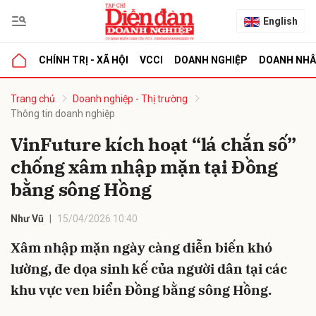
English
CHÍNH TRỊ - XÃ HỘI
VCCI
DOANH NGHIỆP
DOANH NH
bình luận
Trang chủ
Doanh nghiệp - Thị trường
Thông tin doanh nghiệp
VinFuture kích hoạt “lá chắn số”
chống xâm nhập mặn tại Đồng
bằng sông Hồng
Như Vũ
15/04/2026 10:40
Hủy
G
Xâm nhập mặn ngày càng diễn biến khó
lường, đe dọa sinh kế của người dân tại các
khu vực ven biển Đồng bằng sông Hồng.