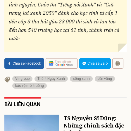
tình nguyện, Cuộc thi “Tiếng nói Xanh” và “Gửi
tương lai xanh 2050” dành cho học sinh từ cấp 1
đến cấp 3 thu hút gần 23.000 thí sinh và lan tỏa
đến hơn 540 trường học tại 61 tỉnh, thành trên cả
nước.
Theo dõi trên
Chia sẻ Facebook
Chia sẻ Zalo
Vingroup
Thứ 4 Ngày Xanh
sống xanh
bền vững
bảo vệ môi trường
BÀI LIÊN QUAN
TS Nguyễn Sĩ Dũng:
Những chính sách đặc