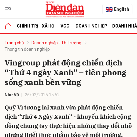
English
CHÍNH TRỊ - XÃ HỘI
VCCI
DOANH NGHIỆP
DOANH NH
bình luận
Trang chủ
Doanh nghiệp - Thị trường
Thông tin doanh nghiệp
Vingroup phát động chiến dịch
“Thứ 4 ngày Xanh” – tiên phong
sống xanh bền vững
Như Vũ
26/02/2025 15:52
Hủy
G
Quỹ Vì tương lai xanh vừa phát động chiến
dịch “Thứ 4 Ngày Xanh” - khuyến khích cộng
đồng chung tay thực hiện những thay đổi nhỏ
nhưng thiết thực nhằm bảo vệ môi trường.