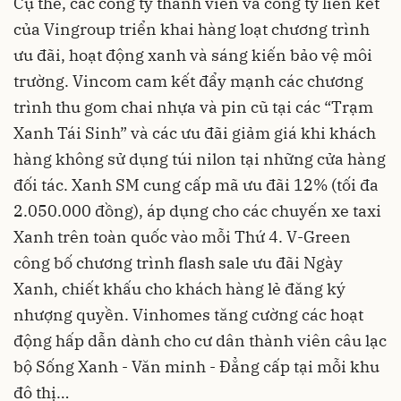
Cụ thể, các công ty thành viên và công ty liên kết
của Vingroup triển khai hàng loạt chương trình
ưu đãi, hoạt động xanh và sáng kiến bảo vệ môi
trường. Vincom cam kết đẩy mạnh các chương
trình thu gom chai nhựa và pin cũ tại các “Trạm
Xanh Tái Sinh” và các ưu đãi giảm giá khi khách
hàng không sử dụng túi nilon tại những cửa hàng
đối tác. Xanh SM cung cấp mã ưu đãi 12% (tối đa
2.050.000 đồng), áp dụng cho các chuyến xe taxi
Xanh trên toàn quốc vào mỗi Thứ 4. V-Green
công bố chương trình flash sale ưu đãi Ngày
Xanh, chiết khấu cho khách hàng lẻ đăng ký
nhượng quyền. Vinhomes tăng cường các hoạt
động hấp dẫn dành cho cư dân thành viên câu lạc
bộ Sống Xanh - Văn minh - Đẳng cấp tại mỗi khu
đô thị…