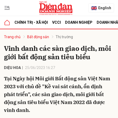
English
CHÍNH TRỊ - XÃ HỘI
VCCI
DOANH NGHIỆP
DOANH NH
bình luận
Trang chủ
Bất động sản
Thị trường
Vinh danh các sàn giao dịch, môi
giới bất động sản tiêu biểu
DIỆU HOA
25/06/2023 16:27
Tại Ngày hội Môi giới Bất động sản Việt Nam
2023 với chủ đề "Kề vai sát cánh, ổn định
Hủy
G
phát triển", các sàn giao dịch, môi giới bất
động sản tiêu biểu Việt Nam 2022 đã được
vinh danh.