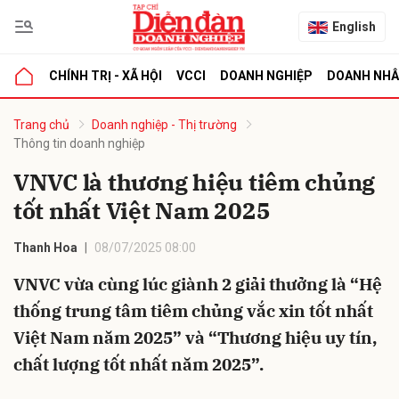
English
CHÍNH TRỊ - XÃ HỘI
VCCI
DOANH NGHIỆP
DOANH NH
bình luận
Trang chủ
Doanh nghiệp - Thị trường
Thông tin doanh nghiệp
VNVC là thương hiệu tiêm chủng
tốt nhất Việt Nam 2025
Thanh Hoa
08/07/2025 08:00
VNVC vừa cùng lúc giành 2 giải thưởng là “Hệ
Hủy
G
thống trung tâm tiêm chủng vắc xin tốt nhất
Việt Nam năm 2025” và “Thương hiệu uy tín,
chất lượng tốt nhất năm 2025”.