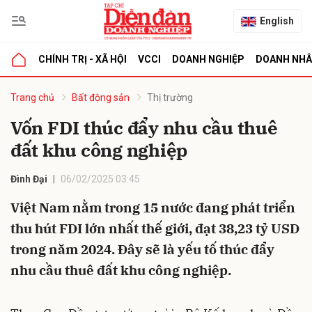
English
CHÍNH TRỊ - XÃ HỘI
VCCI
DOANH NGHIỆP
DOANH NH
bình luận
Trang chủ
Bất động sản
Thị trường
Vốn FDI thúc đẩy nhu cầu thuê
đất khu công nghiệp
Đình Đại
06/02/2025 03:45
Việt Nam nằm trong 15 nước đang phát triển
thu hút FDI lớn nhất thế giới, đạt 38,23 tỷ USD
Hủy
G
trong năm 2024. Đây sẽ là yếu tố thúc đẩy
nhu cầu thuê đất khu công nghiệp.