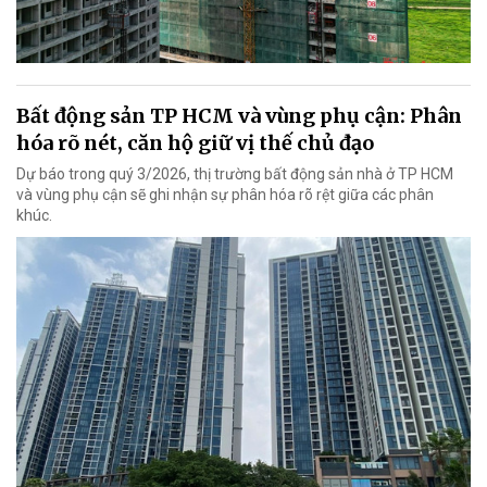
Bất động sản TP HCM và vùng phụ cận: Phân
hóa rõ nét, căn hộ giữ vị thế chủ đạo
Dự báo trong quý 3/2026, thị trường bất động sản nhà ở TP HCM
và vùng phụ cận sẽ ghi nhận sự phân hóa rõ rệt giữa các phân
khúc.