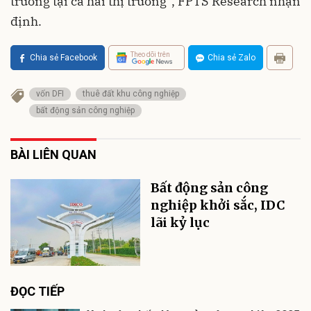
trưởng tại cả hai thị trường”, FPTS Research nhận
định.
Theo dõi trên
Chia sẻ Facebook
Chia sẻ Zalo
vốn DFI
thuê đất khu công nghiệp
bất động sản công nghiệp
BÀI LIÊN QUAN
Bất động sản công
nghiệp khởi sắc, IDC
lãi kỷ lục
ĐỌC TIẾP