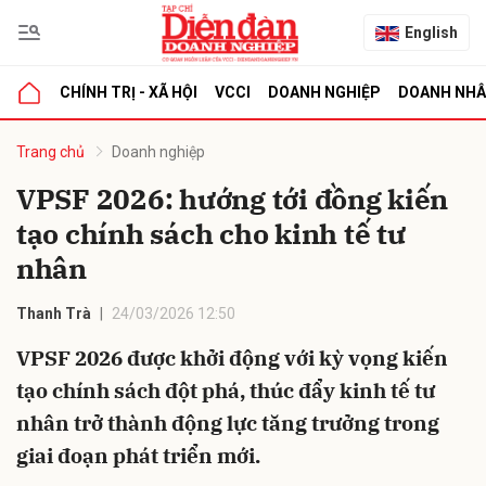
English
CHÍNH TRỊ - XÃ HỘI
VCCI
DOANH NGHIỆP
DOANH NH
bình luận
Trang chủ
Doanh nghiệp
VPSF 2026: hướng tới đồng kiến
tạo chính sách cho kinh tế tư
nhân
Thanh Trà
24/03/2026 12:50
VPSF 2026 được khởi động với kỳ vọng kiến
Hủy
G
tạo chính sách đột phá, thúc đẩy kinh tế tư
nhân trở thành động lực tăng trưởng trong
giai đoạn phát triển mới.