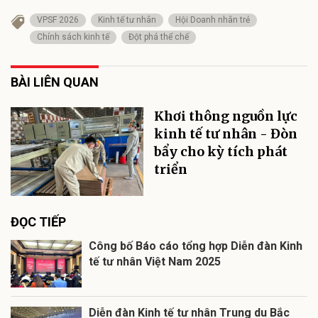
VPSF 2026
Kinh tế tư nhân
Hội Doanh nhân trẻ
Chính sách kinh tế
Đột phá thể chế
BÀI LIÊN QUAN
Khơi thông nguồn lực
kinh tế tư nhân - Đòn
bẩy cho kỳ tích phát
triển
ĐỌC TIẾP
Công bố Báo cáo tổng hợp Diễn đàn Kinh
tế tư nhân Việt Nam 2025
Diễn đàn Kinh tế tư nhân Trung du Bắc