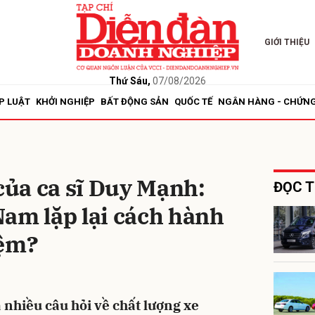
GIỚI THIỆU
bình luận
Thứ Sáu,
07/08/2026
P LUẬT
KHỞI NGHIỆP
BẤT ĐỘNG SẢN
QUỐC TẾ
NGÂN HÀNG - CHỨN
 của ca sĩ Duy Mạnh:
ĐỌC T
am lặp lại cách hành
Hủy
G
iệm?
a nhiều câu hỏi về chất lượng xe