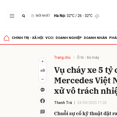
Hà Nội
32°C
/ 26 - 32°C
MỚI NHẤT
Gửi 
CHÍNH TRỊ - XÃ HỘI
VCCI
DOANH NGHIỆP
DOANH NHÂN
PHÁ
Trang chủ
Ô tô - Xe máy
Vụ cháy xe 5 tỷ
Mercedes Việt N
xử vô trách nh
Thanh Trà
24/04/2025 11:26
Chuỗi sự cố kỹ thuật đặt r