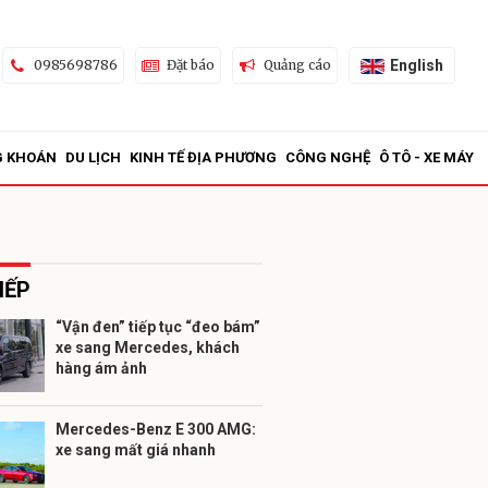
English
0985698786
Đặt báo
Quảng cáo
G KHOÁN
DU LỊCH
KINH TẾ ĐỊA PHƯƠNG
CÔNG NGHỆ
Ô TÔ - XE MÁY
IẾP
“Vận đen” tiếp tục “đeo bám”
xe sang Mercedes, khách
ửi
hàng ám ảnh
Mercedes-Benz E 300 AMG:
xe sang mất giá nhanh