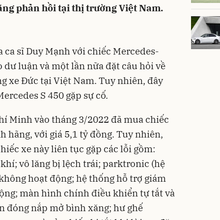
g phản hồi tại thị trường Việt Nam.
ủa ca sĩ Duy Mạnh với chiếc Mercedes-
 dư luận và một lần nữa đặt câu hỏi về
ng xe Đức tại Việt Nam. Tuy nhiên, đây
Mercedes S 450 gặp sự cố.
Chí Minh vào tháng 3/2022 đã mua chiếc
 hãng, với giá 5,1 tỷ đồng. Tuy nhiên,
hiếc xe này liên tục gặp các lỗi gồm:
khí; vô lăng bị lệch trái; parktronic (hệ
 không hoạt động; hệ thống hỗ trợ giám
ộng; màn hình chính điều khiển tự tắt và
n đóng nắp mở bình xăng; hư ghế