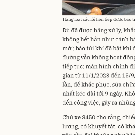
Hàng loạt các lỗi liên tiếp được báo
Dù đã được hãng xử lý, khắ
không hết hẳn như: cảnh bá
mới; báo túi khí đã bật khi 
đường vẫn không hoạt động
tiếp tục; màn hình chính đ
gian từ 11/1/2023 đến 15/9
lần, để khắc phục, sửa chữa
nhất kéo dài tới 9 ngày. K
đến công việc, gây ra nhữn
Chủ xe S450 cho rằng, chi
lượng, có khuyết tật, có k