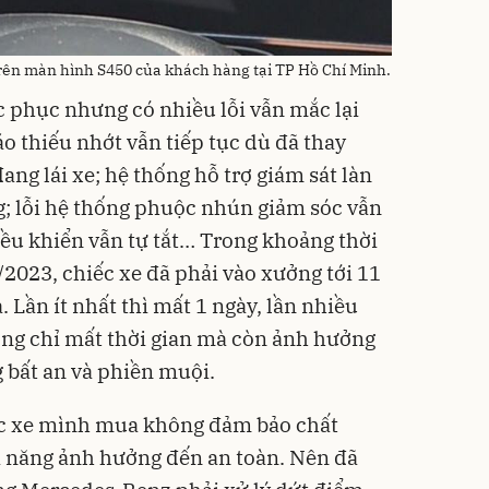
 trên màn hình S450 của khách hàng tại TP Hồ Chí Minh.
c phục nhưng có nhiều lỗi vẫn mắc lại
o thiếu nhớt vẫn tiếp tục dù đã thay
đang lái xe; hệ thống hỗ trợ giám sát làn
; lỗi hệ thống phuộc nhún giảm sóc vẫn
iều khiển vẫn tự tắt… Trong khoảng thời
/2023, chiếc xe đã phải vào xưởng tới 11
. Lần ít nhất thì mất 1 ngày, lần nhiều
hông chỉ mất thời gian mà còn ảnh hưởng
g bất an và phiền muội.
ếc xe mình mua không đảm bảo chất
hả năng ảnh hưởng đến an toàn. Nên đã