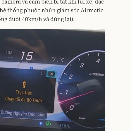
camera và cảm biến bị tắt khi lùi xe; đặc
ới hệ thống phuộc nhún giảm sóc Airmatic
ống dưới 40km/h và dừng lại).