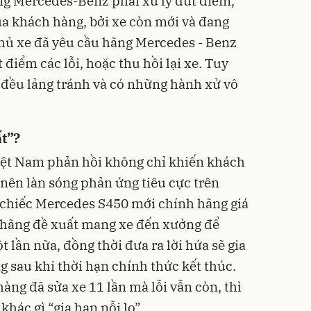
ng Mercedes-Benz phải xử lý dứt điểm,
a khách hàng, bởi xe còn mới và đang
Chủ xe đã yêu cầu hãng Mercedes - Benz
điểm các lỗi, hoặc thu hồi lại xe. Tuy
e đều lảng tránh và có những hành xử vô
ất”?
ệt Nam phản hồi không chỉ khiến khách
 nên làn sóng phản ứng tiêu cực trên
 chiếc Mercedes S450 mới chính hãng giá
i, hãng đề xuất mang xe đến xưởng để
 lần nữa, đồng thời đưa ra lời hứa sẽ gia
 sau khi thời hạn chính thức kết thúc.
ng đã sửa xe 11 lần mà lỗi vẫn còn, thì
hác gì “gia hạn nỗi lo”.