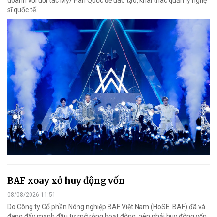
doanh với đối tác Mỹ/ Hàn Quốc để đào tạo, khai thác quản lý nghệ
sĩ quốc tế.
BAF xoay xở huy động vốn
08/08/2026 11:51
Do Công ty Cổ phần Nông nghiệp BAF Việt Nam (HoSE: BAF) đã và
đang đẩy mạnh đầu tư mở rộng hoạt động, nên phải huy động vốn