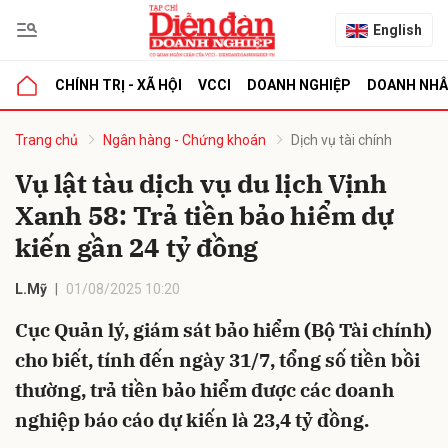
English
CHÍNH TRỊ - XÃ HỘI
VCCI
DOANH NGHIỆP
DOANH NH
bình luận
Trang chủ
Ngân hàng - Chứng khoán
Dịch vụ tài chính
Vụ lật tàu dịch vụ du lịch Vịnh
Xanh 58: Trả tiền bảo hiểm dự
kiến gần 24 tỷ đồng
L.Mỹ
01/08/2025 10:20
Cục Quản lý, giám sát bảo hiểm (Bộ Tài chính)
Hủy
G
cho biết, tính đến ngày 31/7, tổng số tiền bồi
thường, trả tiền bảo hiểm được các doanh
nghiệp báo cáo dự kiến là 23,4 tỷ đồng.