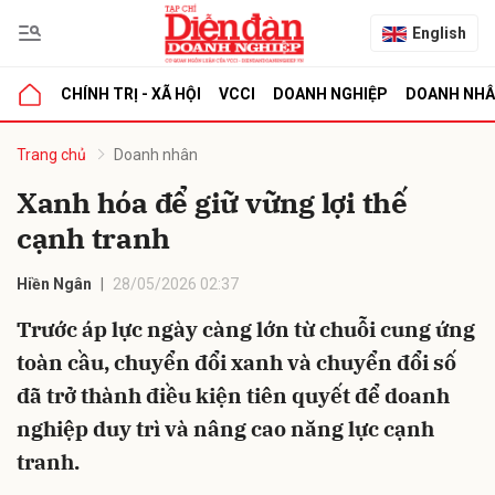
English
CHÍNH TRỊ - XÃ HỘI
VCCI
DOANH NGHIỆP
DOANH NH
bình luận
Trang chủ
Doanh nhân
Xanh hóa để giữ vững lợi thế
cạnh tranh
Hiền Ngân
28/05/2026 02:37
Trước áp lực ngày càng lớn từ chuỗi cung ứng
toàn cầu, chuyển đổi xanh và chuyển đổi số
Hủy
G
đã trở thành điều kiện tiên quyết để doanh
nghiệp duy trì và nâng cao năng lực cạnh
tranh.