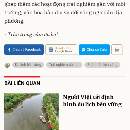
ghép thêm các hoạt động trải nghiệm gắn với môi
trường, văn hóa bản địa và đời sống ngư dân địa
phương.
-
Trân trọng cảm ơn bà!
Theo dõi trên
Chia sẻ Facebook
Chia sẻ Zalo
Du lịch bền vững
Trải nghiệm du lịch
Phát triển bền vững
BÀI LIÊN QUAN
Người Việt tái định
hình du lịch bền vững