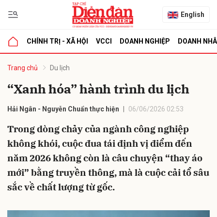
English
CHÍNH TRỊ - XÃ HỘI
VCCI
DOANH NGHIỆP
DOANH NH
bình luận
Trang chủ
Du lịch
“Xanh hóa” hành trình du lịch
Hải Ngân - Nguyễn Chuẩn thực hiện
06/06/2026 02:53
Trong dòng chảy của ngành công nghiệp
không khói, cuộc đua tái định vị điểm đến
năm 2026 không còn là câu chuyện “thay áo
Hủy
G
mới” bằng truyền thông, mà là cuộc cải tổ sâu
sắc về chất lượng từ gốc.