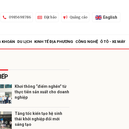
English
0985698786
Đặt báo
Quảng cáo
G KHOÁN
DU LỊCH
KINH TẾ ĐỊA PHƯƠNG
CÔNG NGHỆ
Ô TÔ - XE MÁY
IẾP
Khơi thông “điểm nghẽn” từ
thực tiễn sản xuất cho doanh
ửi
nghiệp
Tăng tốc kiến tạo hệ sinh
thái khởi nghiệp đổi mới
sáng tạo