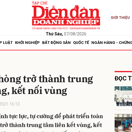
GIỚI THIỆU
bình luận
Thứ Sáu,
07/08/2026
P LUẬT
KHỞI NGHIỆP
BẤT ĐỘNG SẢN
QUỐC TẾ
NGÂN HÀNG - CHỨN
hòng trở thành trung
ĐỌC T
ng, kết nối vùng
Hủy
G
2021 16:12
nh tực lực, tự cường để phát triển toàn
trở thành trung tâm liên kết vùng, kết