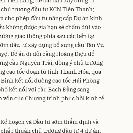
ện Tiên Lãng, để bắt đầu xây dựng từ
chủ trương đầu tư KCN Tiên Thanh;
và cho phép đầu tư nâng cấp Dự án kinh
ếu không được gia hạn sẽ chấm dứt vào
ường giao thông phía sau các bến tại
sớm đầu tư xây dựng bổ sung cầu Tân Vũ
yệt Đề án di dời cảng Hoàng Diệu để
ựng cầu Nguyễn Trãi; đồng ý chủ trương
g cao tốc đoạn từ tỉnh Thanh Hóa, qua
Bình kết nối đường cao tốc Hải Phòng -
phố kết nối với cầu Bạch Đằng sang
 vốn của Chương trình phục hồi kinh tế
 Kế hoạch và Đầu tư sớm thẩm định và
chấp thuận chủ trương đầu tư 4 dự án: