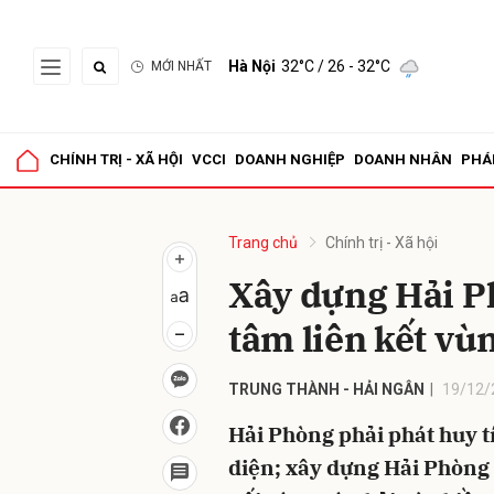
Hà Nội
32°C
/ 26 - 32°C
MỚI NHẤT
Gửi 
CHÍNH TRỊ - XÃ HỘI
VCCI
DOANH NGHIỆP
DOANH NHÂN
PHÁ
Trang chủ
Chính trị - Xã hội
Xây dựng Hải P
tâm liên kết vù
TRUNG THÀNH - HẢI NGÂN
19/12/
Hải Phòng phải phát huy tí
diện; xây dựng Hải Phòng 