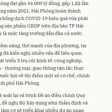
thông đạt gần 44.000 tỷ đồng, gấp 1,82 lần
trong năm 2021, Hải Phòng hoàn thành
 chống dịch COVID-19 hiệu quả vừa phát
ổng sản phẩm GRDP trên địa bàn TP Hải
 là mức tăng trưởng dẫn đầu cả nước.
tiềm năng, thế mạnh của địa phương, tại
g đã kiến nghị nhiều vấn đề liên quan
t triển 3 trụ cột
kinh tế
: công nghiệp,
ch - thương mại; giao thông vận tải; thực
Quốc hội về thí điểm một số cơ chế, chính
ành phố Hải Phòng.
 soát lại và trình Đồ án điều chỉnh Quy
 đề nghị Bộ Xây dựng sớm thẩm định và
 làm cơ sở triển khai nhiều dự án quan