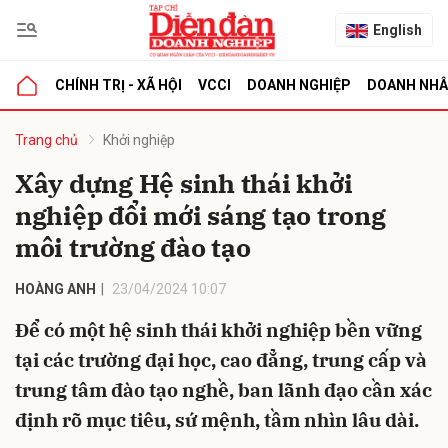
English
CHÍNH TRỊ - XÃ HỘI
VCCI
DOANH NGHIỆP
DOANH NH
bình luận
Trang chủ
Khởi nghiệp
Xây dựng Hệ sinh thái khởi
nghiệp đổi mới sáng tạo trong
môi trường đào tạo
HOÀNG ANH
23/04/2024 10:07
Để có một hệ sinh thái khởi nghiệp bền vững
Hủy
G
tại các trường đại học, cao đẳng, trung cấp và
trung tâm đào tạo nghề, ban lãnh đạo cần xác
định rõ mục tiêu, sứ mệnh, tầm nhìn lâu dài.