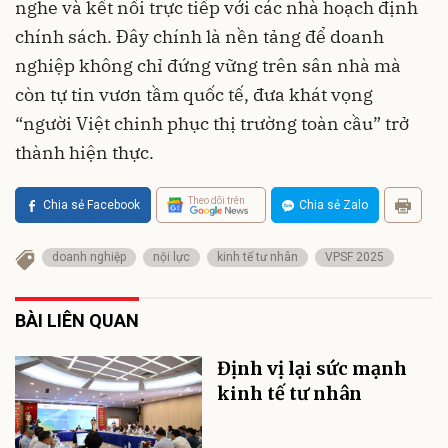
nghe và kết nối trực tiếp với các nhà hoạch định
chính sách. Đây chính là nền tảng để doanh
nghiệp không chỉ đứng vững trên sân nhà mà
còn tự tin vươn tầm quốc tế, đưa khát vọng
“người Việt chinh phục thị trường toàn cầu” trở
thành hiện thực.
Theo dõi trên
Chia sẻ Facebook
Chia sẻ Zalo
doanh nghiệp
nội lực
kinh tế tư nhân
VPSF 2025
BÀI LIÊN QUAN
Định vị lại sức mạnh
kinh tế tư nhân