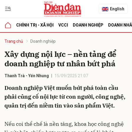
English
CHÍNH TRỊ - XÃ HỘI
VCCI
DOANH NGHIỆP
DOANH NH
bình luận
Trang chủ
Doanh nghiệp
Xây dựng nội lực – nền tảng để
doanh nghiệp tư nhân bứt phá
Thanh Trà - Yến Nhung
15/09/2025 21:07
Doanh nghiệp Việt muốn bứt phá toàn cầu
phải củng cố nội lực từ con người, công nghệ,
Hủy
G
quản trị đến niềm tin vào sản phẩm Việt.
Nếu coi thể chế là nền tảng, khoa học công nghệ