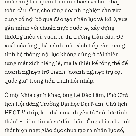
mới sáng tạo, quản trị minh bạch và hội nhập
toàn cầu. Ông cho rằng doanh nghiệp cần vừa
củng cố nội bộ qua đào tạo nhân lực và R&D, vừa
gắn mình với chuẩn mực quốc tế, xây dựng
thương hiệu và vươn ra thị trường toàn cầu. Đề
xuất của ông phản ánh một cách tiếp cận mang
tính hệ thống: nội lực không dừng ở cải thiện
từng mắt xích riêng lẻ, mà là thiết kế tổng thể để
doanh nghiệp trở thành “doanh nghiệp trụ cột
quốc gia” trong tiến trình hội nhập.
Ở một khía cạnh khác, ông Lê Đắc Lâm, Phó Chủ
tịch Hội đồng Trường Đại học Đại Nam, Chủ tịch
HĐQT Vntrip, lại nhấn mạnh yếu tố “nội lực tinh
thần” - niềm tin và sự dấn thân. Ông chỉ ra ba nút
thắt hiện nay: giáo dục chưa tạo ra nhân lực số,