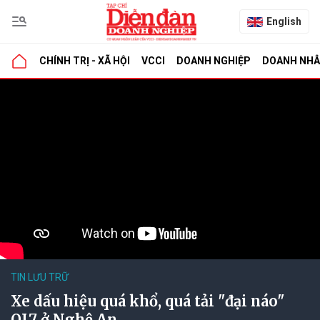
English
CHÍNH TRỊ - XÃ HỘI
VCCI
DOANH NGHIỆP
DOANH NH
TIN LƯU TRỮ
Xe dấu hiệu quá khổ, quá tải "đại náo"
QL7 ở Nghệ An