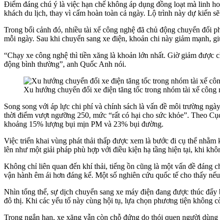
Điểm đáng chú ý là việc hạn chế không áp dụng đồng loạt mà linh ho
khách du lịch, thay vì cấm hoàn toàn cả ngày. Lộ trình này dự kiến s
Trong bối cảnh đó, nhiều tài xế công nghệ đã chủ động chuyển đổi ph
mỗi ngày. Sau khi chuyển sang xe điện, khoản chi này giảm mạnh, gi
“Chạy xe công nghệ thì tiền xăng là khoản lớn nhất. Giờ giảm được c
động bình thường”, anh Quốc Anh nói.
Xu hướng chuyển đổi xe điện tăng tốc trong nhóm tài xế công
Song song với áp lực chi phí và chính sách là vấn đề môi trường ng
thời điểm vượt ngưỡng 250, mức “rất có hại cho sức khỏe”. Theo Cục
khoảng 15% lượng bụi mịn PM và 23% bụi đường.
Việc triển khai vùng phát thải thấp được xem là bước đi cụ thể nhằm
lên như một giải pháp phù hợp với điều kiện hạ tầng hiện tại, khi kh
Không chỉ liên quan đến khí thải, tiếng ồn cũng là một vấn đề đáng ch
vận hành êm ái hơn đáng kể. Một số nghiên cứu quốc tế cho thấy nếu 
Nhìn tổng thể, sự dịch chuyển sang xe máy điện đang được thúc đẩy bở
đô thị. Khi các yếu tố này cùng hội tụ, lựa chọn phương tiện không c
Trong ngắn hạn, xe xăng vẫn còn chỗ đứng do thói quen người dùng và