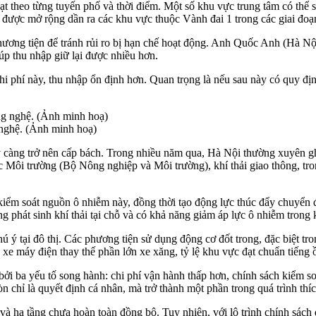
ạt theo từng tuyến phố và thời điểm. Một số khu vực trung tâm có thể 
ẽ được mở rộng dần ra các khu vực thuộc Vành đai 1 trong các giai đoạn
ương tiện để tránh rủi ro bị hạn chế hoạt động. Anh Quốc Anh (Hà Nội)
úp thu nhập giữ lại được nhiều hơn.
hi phí này, thu nhập ổn định hơn. Quan trọng là nếu sau này có quy đị
 nghệ. (Ảnh minh hoạ)
ày càng trở nên cấp bách. Trong nhiều năm qua, Hà Nội thường xuyên g
 Môi trường (Bộ Nông nghiệp và Môi trường), khí thải giao thông, tro
 kiểm soát nguồn ô nhiễm này, đồng thời tạo động lực thúc đẩy chuyển 
ông phát sinh khí thải tại chỗ và có khả năng giảm áp lực ô nhiễm tron
ú ý tại đô thị. Các phương tiện sử dụng động cơ đốt trong, đặc biệt tro
xe máy điện thay thế phần lớn xe xăng, tỷ lệ khu vực đạt chuẩn tiếng
i ba yếu tố song hành: chi phí vận hành thấp hơn, chính sách kiểm soá
òn chỉ là quyết định cá nhân, mà trở thành một phần trong quá trình th
 hạ tầng chưa hoàn toàn đồng bộ. Tuy nhiên, với lộ trình chính sách đ