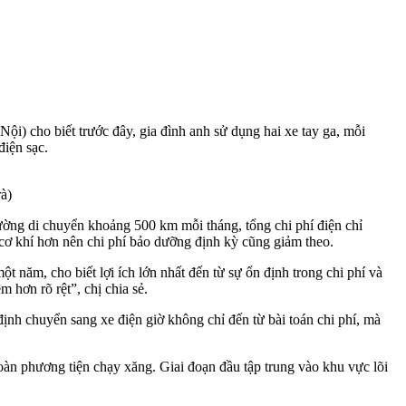
ội) cho biết trước đây, gia đình anh sử dụng hai xe tay ga, mỗi
điện sạc.
rà)
ường di chuyển khoảng 500 km mỗi tháng, tổng chi phí điện chỉ
 cơ khí hơn nên chi phí bảo dưỡng định kỳ cũng giảm theo.
 năm, cho biết lợi ích lớn nhất đến từ sự ổn định trong chi phí và
 hơn rõ rệt”, chị chia sẻ.
ịnh chuyển sang xe điện giờ không chỉ đến từ bài toán chi phí, mà
oàn phương tiện chạy xăng. Giai đoạn đầu tập trung vào khu vực lõi