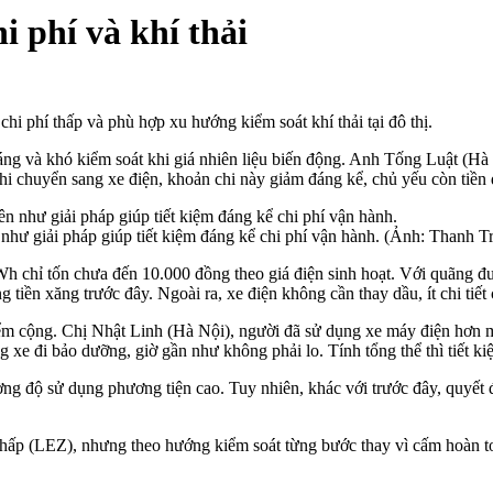
i phí và khí thải
hi phí thấp và phù hợp xu hướng kiểm soát khí thải tại đô thị.
áng và khó kiểm soát khi giá nhiên liệu biến động. Anh Tống Luật (Hà N
hi chuyển sang xe điện, khoản chi này giảm đáng kể, chủ yếu còn tiền 
n như giải pháp giúp tiết kiệm đáng kể chi phí vận hành. (Ảnh: Thanh T
kWh chỉ tốn chưa đến 10.000 đồng theo giá điện sinh hoạt. Với quãng đ
tiền xăng trước đây. Ngoài ra, xe điện không cần thay dầu, ít chi tiết
ểm cộng. Chị Nhật Linh (Hà Nội), người đã sử dụng xe máy điện hơn một
 xe đi bảo dưỡng, giờ gần như không phải lo. Tính tổng thể thì tiết kiệm
ờng độ sử dụng phương tiện cao. Tuy nhiên, khác với trước đây, quyết đ
 thấp (LEZ), nhưng theo hướng kiểm soát từng bước thay vì cấm hoàn t