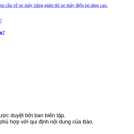
u cầu về xe máy xăng giảm thì xe máy điện lại tăng cao.
in?
ược duyệt bởi ban biên tập.
 phù hợp với qui định nội dung của Báo.