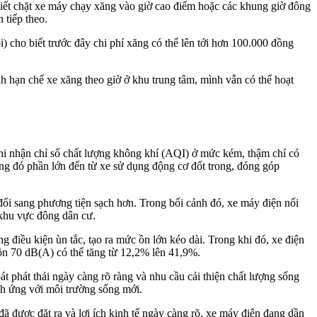
siết chặt xe máy chạy xăng vào giờ cao điểm hoặc các khung giờ đông
 tiếp theo.
 cho biết trước đây chi phí xăng có thể lên tới hơn 100.000 đồng
nh hạn chế xe xăng theo giờ ở khu trung tâm, mình vẫn có thể hoạt
hi nhận chỉ số chất lượng không khí (AQI) ở mức kém, thậm chí có
ng đó phần lớn đến từ xe sử dụng động cơ đốt trong, đóng góp
đổi sang phương tiện sạch hơn. Trong bối cảnh đó, xe máy điện nổi
g khu vực đông dân cư.
ng điều kiện ùn tắc, tạo ra mức ồn lớn kéo dài. Trong khi đó, xe điện
 ồn 70 dB(A) có thể tăng từ 12,2% lên 41,9%.
t phát thải ngày càng rõ ràng và nhu cầu cải thiện chất lượng sống
ích ứng với môi trường sống mới.
ã được đặt ra và lợi ích kinh tế ngày càng rõ, xe máy điện đang dần