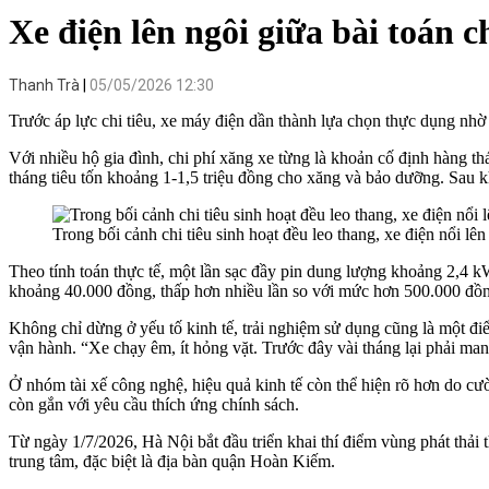
Xe điện lên ngôi giữa bài toán ch
Thanh Trà
05/05/2026 12:30
Trước áp lực chi tiêu, xe máy điện dần thành lựa chọn thực dụng nhờ c
Với nhiều hộ gia đình, chi phí xăng xe từng là khoản cố định hàng th
tháng tiêu tốn khoảng 1-1,5 triệu đồng cho xăng và bảo dưỡng. Sau k
Trong bối cảnh chi tiêu sinh hoạt đều leo thang, xe điện nổi lê
Theo tính toán thực tế, một lần sạc đầy pin dung lượng khoảng 2,4 
khoảng 40.000 đồng, thấp hơn nhiều lần so với mức hơn 500.000 đồng 
Không chỉ dừng ở yếu tố kinh tế, trải nghiệm sử dụng cũng là một đi
vận hành. “Xe chạy êm, ít hỏng vặt. Trước đây vài tháng lại phải mang
Ở nhóm tài xế công nghệ, hiệu quả kinh tế còn thể hiện rõ hơn do cư
còn gắn với yêu cầu thích ứng chính sách.
Từ ngày 1/7/2026, Hà Nội bắt đầu triển khai thí điểm vùng phát thải
trung tâm, đặc biệt là địa bàn quận Hoàn Kiếm.