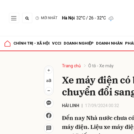
Hà Nội
32°C
/ 26 - 32°C
MỚI NHẤT
Gửi 
CHÍNH TRỊ - XÃ HỘI
VCCI
DOANH NGHIỆP
DOANH NHÂN
PHÁ
Trang chủ
Ô tô - Xe máy
Xe máy điện có 
chuyển đổi san
HẢI LINH
17/09/2024 00:32
Đến nay Nhà nước chưa có
máy điện. Liệu xe máy điệ