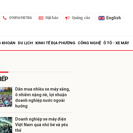
English
0985698786
Đặt báo
Quảng cáo
G KHOÁN
DU LỊCH
KINH TẾ ĐỊA PHƯƠNG
CÔNG NGHỆ
Ô TÔ - XE MÁY
IẾP
Dân mua nhiều xe máy xăng,
ô nhiễm nặng nề, lợi nhuận
ửi
doanh nghiệp nước ngoài
hưởng
Doanh nghiệp xe máy điện
Việt Nam quá nhỏ bé và yếu
thế