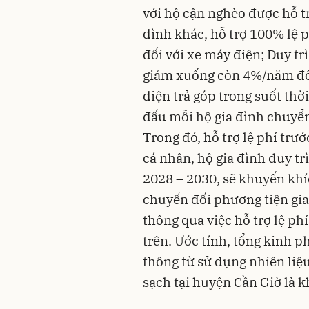
với hộ cận nghèo được hỗ tr
đình khác, hỗ trợ 100% lệ ph
đối với xe máy điện; Duy tr
giảm xuống còn 4%/năm đối
điện trả góp trong suốt thờ
đấu mỗi hộ gia đình chuyển
Trong đó, hỗ trợ lệ phí trướ
cá nhân, hộ gia đình duy tr
2028 – 2030, sẽ khuyến khíc
chuyển đổi phương tiện gi
thông qua việc hỗ trợ lệ phí
trên. Ước tính, tổng kinh p
thông từ sử dụng nhiên liệ
sạch tại huyện Cần Giờ là k