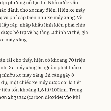
địa phương nỗ lực thì Nhà nước vẫn
 nào dành cho xe máy điện. Hiện xe máy
bạ và phí cấp biển như xe máy xăng. Về
 lắp ráp, nhập khẩu linh kiện phải chịu
được hỗ trợ về hạ tầng…Chính vì thế, giá
 xe máy xăng.
ận tải cho thấy, hiện có khoảng 70 triệu
nh. Xe máy xăng là nguồn phát thải ô
g nhiều xe máy xăng thì càng gây ô
dụ, một chiếc xe máy được coi là tiết
ẽ tiêu tốn khoảng 1,6 lít/100km. Trong
a hơn 2kg CO2 (carbon dioxide) vào khí