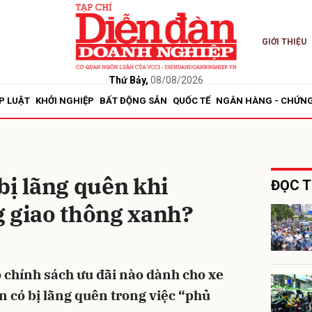
GIỚI THIỆU
bình luận
Thứ Bảy,
08/08/2026
P LUẬT
KHỞI NGHIỆP
BẤT ĐỘNG SẢN
QUỐC TẾ
NGÂN HÀNG - CHỨN
bị lãng quên khi
ĐỌC T
g giao thông xanh?
Hủy
G
 chính sách ưu đãi nào dành cho xe
n có bị lãng quên trong việc “phủ