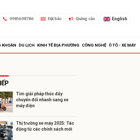
English
0985698786
Đặt báo
Quảng cáo
G KHOÁN
DU LỊCH
KINH TẾ ĐỊA PHƯƠNG
CÔNG NGHỆ
Ô TÔ - XE MÁY
IẾP
Tìm giải pháp thúc đẩy
chuyển đổi nhanh sang xe
ửi
máy điện
Thị trường xe máy 2025: Tác
động từ các chính sách mới