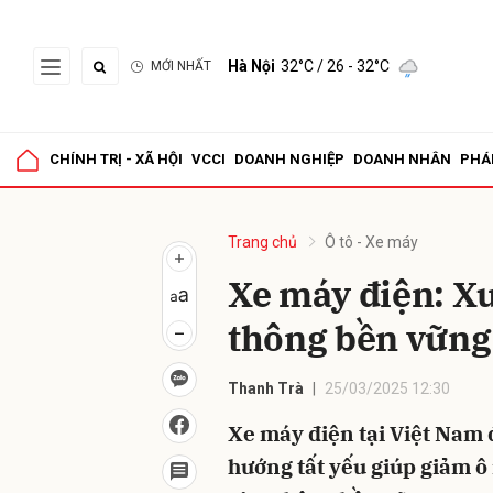
Hà Nội
32°C
/ 26 - 32°C
MỚI NHẤT
Gửi 
CHÍNH TRỊ - XÃ HỘI
VCCI
DOANH NGHIỆP
DOANH NHÂN
PHÁ
Trang chủ
Ô tô - Xe máy
Xe máy điện: Xu
thông bền vững 
Thanh Trà
25/03/2025 12:30
Xe máy điện tại Việt Nam 
hướng tất yếu giúp giảm ô 