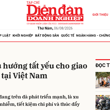
GIỚI THIỆU
bình luận
Thứ Năm,
06/08/2026
P LUẬT
KHỞI NGHIỆP
BẤT ĐỘNG SẢN
QUỐC TẾ
NGÂN HÀNG - CHỨN
 hướng tất yếu cho giao
ĐỌC T
tại Việt Nam
Hủy
G
đang trên đà phát triển mạnh, là xu
nhiễm, tiết kiệm chi phí và thúc đẩy