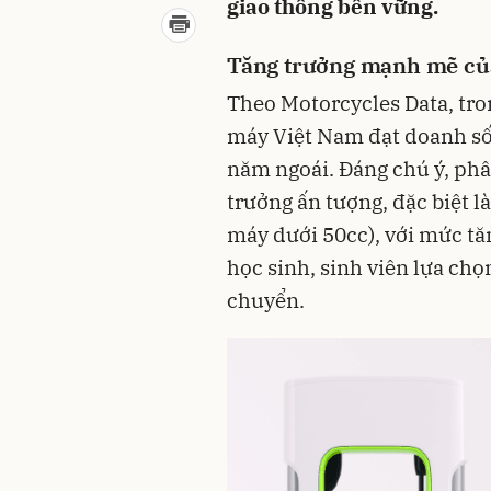
giao thông bền vững.
Tăng trưởng mạnh mẽ củ
Theo Motorcycles Data, tro
máy Việt Nam đạt doanh số 
năm ngoái. Đáng chú ý, phâ
trưởng ấn tượng, đặc biệt l
máy dưới 50cc), với mức tă
học sinh, sinh viên lựa chọn
chuyển.