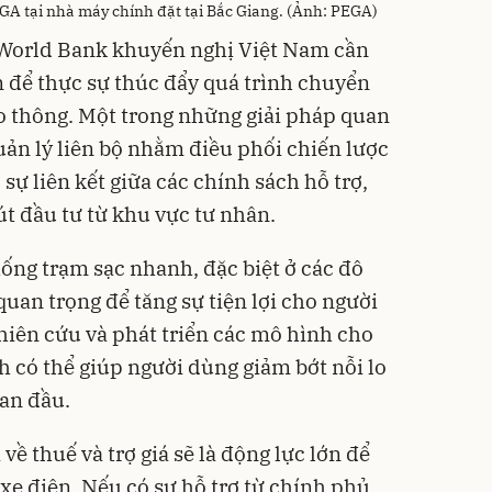
GA tại nhà máy chính đặt tại Bắc Giang. (Ảnh: PEGA)
t, World Bank khuyến nghị Việt Nam cần
n để thực sự thúc đẩy quá trình chuyển
ao thông. Một trong những giải pháp quan
quản lý liên bộ nhằm điều phối chiến lược
sự liên kết giữa các chính sách hỗ trợ,
út đầu tư từ khu vực tư nhân.
hống trạm sạc nhanh, đặc biệt ở các đô
quan trọng để tăng sự tiện lợi cho người
ghiên cứu và phát triển các mô hình cho
h có thể giúp người dùng giảm bớt nỗi lo
ban đầu.
về thuế và trợ giá sẽ là động lực lớn để
xe điện. Nếu có sự hỗ trợ từ chính phủ