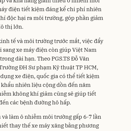
ấp và khả năng giảm thiểu ô nhiễm môi
máy điện tiết kiệm đáng kể chi phí nhiên
khí độc hại ra môi trường, góp phần giảm
ô thị lớn.
kinh tế và môi trường trước mắt, việc đẩy
i sang xe máy điện còn giúp Việt Nam
 trong dài hạn. Theo PGS.TS Đỗ Văn
 Trường ĐH Sư phạm Kỹ thuật TP HCM,
ụng xe điện, quốc gia có thể tiết kiệm
p khẩu nhiên liệu cộng dồn đến năm
hiễm không khí giảm cũng sẽ giúp tiết
n đến các bệnh đường hô hấp.
u và làm ô nhiễm môi trường gấp 6-7 lần
 thiết thay thế xe máy xăng bằng phương