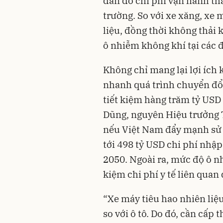
dân do chi phí vận hành th
trường. So với xe xăng, xe 
liệu, đồng thời không thải 
ô nhiễm không khí tại các đ
Không chỉ mang lại lợi ích 
nhanh quá trình chuyển đổ
tiết kiệm hàng trăm tỷ USD
Dũng, nguyên Hiệu trưởng
nếu Việt Nam đẩy mạnh sử d
tới 498 tỷ USD chi phí nhậ
2050. Ngoài ra, mức độ ô n
kiệm chi phí y tế liên qua
“Xe máy tiêu hao nhiên liệ
so với ô tô. Do đó, cần cấp