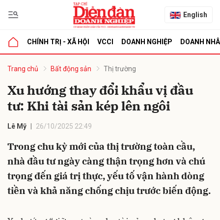
English
CHÍNH TRỊ - XÃ HỘI
VCCI
DOANH NGHIỆP
DOANH NH
bình luận
Trang chủ
Bất động sản
Thị trường
Xu hướng thay đổi khẩu vị đầu
tư: Khi tài sản kép lên ngôi
Lê Mỹ
26/10/2025 22:49
Trong chu kỳ mới của thị trường toàn cầu,
nhà đầu tư ngày càng thận trọng hơn và chú
Hủy
G
trọng đến giá trị thực, yếu tố vận hành dòng
tiền và khả năng chống chịu trước biến động.