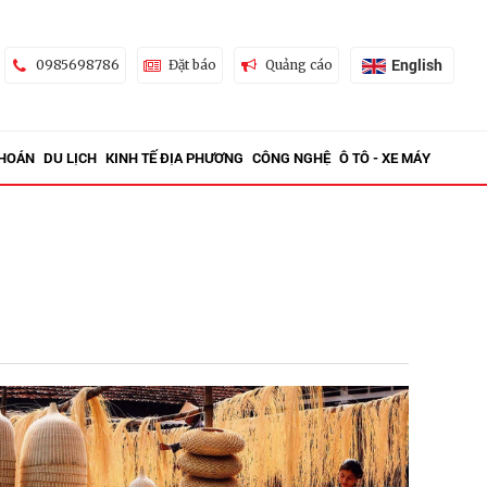
English
0985698786
Đặt báo
Quảng cáo
KHOÁN
DU LỊCH
KINH TẾ ĐỊA PHƯƠNG
CÔNG NGHỆ
Ô TÔ - XE MÁY