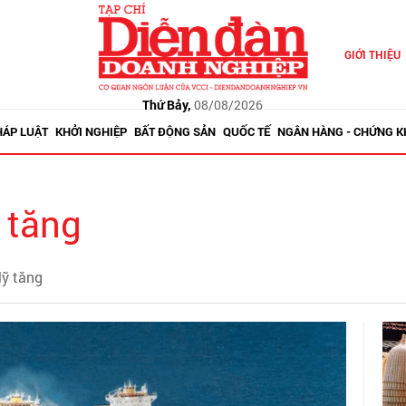
GIỚI THIỆU
Thứ Bảy,
08/08/2026
HÁP LUẬT
KHỞI NGHIỆP
BẤT ĐỘNG SẢN
QUỐC TẾ
NGÂN HÀNG - CHỨNG 
 tăng
Mỹ tăng