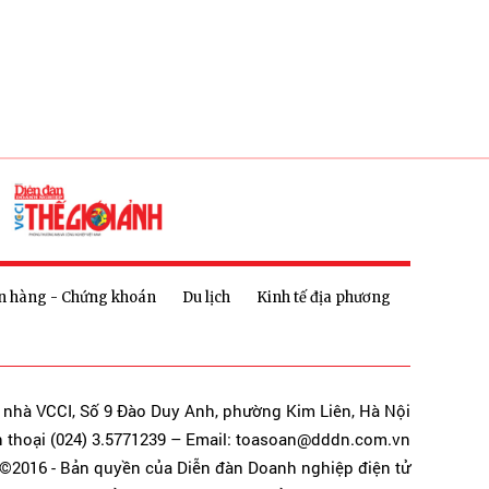
n hàng - Chứng khoán
Du lịch
Kinh tế địa phương
a nhà VCCI, Số 9 Đào Duy Anh, phường Kim Liên, Hà Nội
n thoại (024) 3.5771239 – Email: toasoan@dddn.com.vn
©2016 - Bản quyền của Diễn đàn Doanh nghiệp điện tử