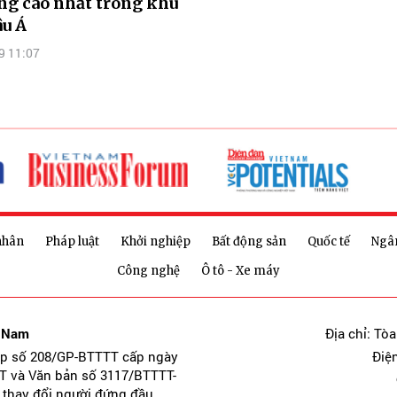
ng cao nhất trong khu
u Á
9 11:07
nhân
Pháp luật
Khởi nghiệp
Bất động sản
Quốc tế
Ngâ
Công nghệ
Ô tô - Xe máy
t Nam
Địa chỉ: Tò
ép số 208/GP-BTTTT cấp ngày
Điệ
T và Văn bản số 3117/BTTTT-
 thay đổi người đứng đầu.