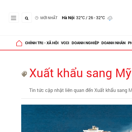
Hà Nội
32°C
/ 26 - 32°C
MỚI NHẤT
CHÍNH TRỊ - XÃ HỘI
VCCI
DOANH NGHIỆP
DOANH NHÂN
P
Xuất khẩu sang Mỹ
Tin tức cập nhật liên quan đến Xuất khẩu sang 