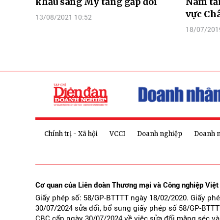
khẩu sang Mỹ tăng gấp đôi
Nam tă
vực Châ
13/08/2021 10:52
18/07/201
Chính trị - Xã hội
VCCI
Doanh nghiệp
Doanh 
Cơ quan của Liên đoàn Thương mại và Công nghiệp Việ
Giấy phép số: 58/GP-BTTTT ngày 18/02/2020. Giấy ph
30/07/2024 sửa đổi, bổ sung giấy phép số 58/GP-BTTT
CBC cấp ngày 30/07/2024 về việc sửa đổi măng séc và