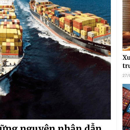
Xu
tr
27/
hững nguyên nhân dẫn