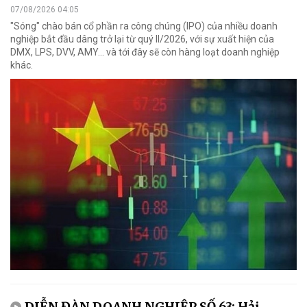
07/08/2026 04:05
"Sóng" chào bán cổ phần ra công chúng (IPO) của nhiều doanh
nghiệp bắt đầu dâng trở lại từ quý II/2026, với sự xuất hiện của
DMX, LPS, DVV, AMY... và tới đây sẽ còn hàng loạt doanh nghiệp
khác.
DIỄN ĐÀN DOANH NGHIỆP SỐ 63: Hải