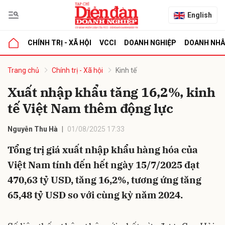
English
CHÍNH TRỊ - XÃ HỘI
VCCI
DOANH NGHIỆP
DOANH NH
bình luận
Trang chủ
Chính trị - Xã hội
Kinh tế
Xuất nhập khẩu tăng 16,2%, kinh
tế Việt Nam thêm động lực
Nguyễn Thu Hà
01/08/2025 17:33
Tổng trị giá xuất nhập khẩu hàng hóa của
Việt Nam tính đến hết ngày 15/7/2025 đạt
Hủy
G
470,63 tỷ USD, tăng 16,2%, tương ứng tăng
65,48 tỷ USD so với cùng kỳ năm 2024.