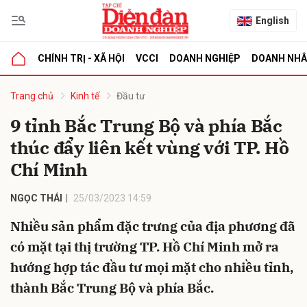
English
CHÍNH TRỊ - XÃ HỘI
VCCI
DOANH NGHIỆP
DOANH NH
bình luận
Trang chủ
Kinh tế
Đầu tư
9 tỉnh Bắc Trung Bộ và phía Bắc
thúc đẩy liên kết vùng với TP. Hồ
Chí Minh
NGỌC THÁI
25/03/2023 14:59
Nhiều sản phẩm đặc trưng của địa phương đã
Hủy
G
có mặt tại thị trường TP. Hồ Chí Minh mở ra
hướng hợp tác đầu tư mọi mặt cho nhiều tỉnh,
thành Bắc Trung Bộ và phía Bắc.