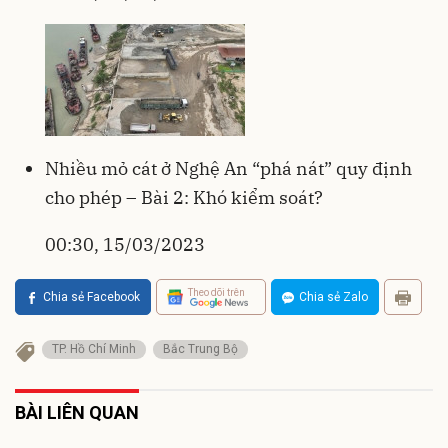
Nhiều mỏ cát ở Nghệ An “phá nát” quy định
cho phép – Bài 2: Khó kiểm soát?
00:30, 15/03/2023
Theo dõi trên
Chia sẻ Facebook
Chia sẻ Zalo
TP. Hồ Chí Minh
Bắc Trung Bộ
BÀI LIÊN QUAN