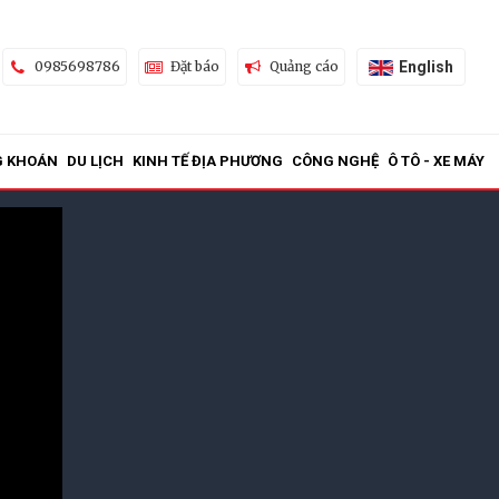
English
0985698786
Đặt báo
Quảng cáo
G KHOÁN
DU LỊCH
KINH TẾ ĐỊA PHƯƠNG
CÔNG NGHỆ
Ô TÔ - XE MÁY