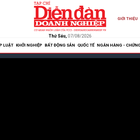
GIỚI THIỆU
Thứ Sáu,
07/08/2026
P LUẬT
KHỞI NGHIỆP
BẤT ĐỘNG SẢN
QUỐC TẾ
NGÂN HÀNG - CHỨN