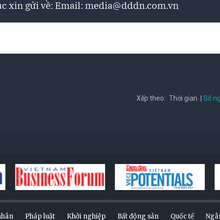
c xin gửi về: Email:
media@dddn.com.vn
Số ng
Xếp theo:
Thời gian
nhân
Pháp luật
Khởi nghiệp
Bất động sản
Quốc tế
Ngâ