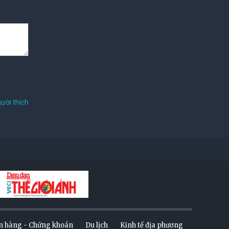
ười thích
n hàng - Chứng khoán
Du lịch
Kinh tế địa phương