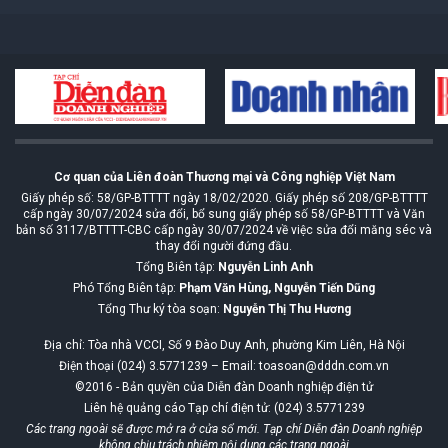
Cơ quan của Liên đoàn Thương mại và Công nghiệp Việt Nam
Giấy phép số: 58/GP-BTTTT ngày 18/02/2020. Giấy phép số 208/GP-BTTTT
cấp ngày 30/07/2024 sửa đổi, bổ sung giấy phép số 58/GP-BTTTT và Văn
bản số 3117/BTTTT-CBC cấp ngày 30/07/2024 về việc sửa đổi măng séc và
thay đổi người đứng đầu.
Tổng Biên tập:
Nguyễn Linh Anh
Phó Tổng Biên tập:
Phạm Văn Hùng, Nguyễn Tiến Dũng
Tổng Thư ký tòa soạn:
Nguyễn Thị Thu Hương
Địa chỉ: Tòa nhà VCCI, Số 9 Đào Duy Anh, phường Kim Liên, Hà Nội
Điện thoại (024) 3.5771239 – Email: toasoan@dddn.com.vn
©2016 - Bản quyền của Diễn đàn Doanh nghiệp điện tử
Liên hệ quảng cáo Tạp chí điện tử: (024) 3.5771239
Các trang ngoài sẽ được mở ra ở cửa sổ mới. Tạp chí Diễn đàn Doanh nghiệp
không chịu trách nhiệm nội dung các trang ngoài