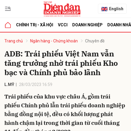
English
CHÍNH TRỊ - XÃ HỘI
VCCI
DOANH NGHIỆP
DOANH NH
bình luận
Trang chủ
Ngân hàng - Chứng khoán
Chuyên đề
ADB: Trái phiếu Việt Nam vẫn
tăng trưởng nhờ trái phiếu Kho
bạc và Chính phủ bảo lãnh
L.MỸ
28/03/2023 16:59
Trái phiếu của khu vực châu Á, gồm trái
Hủy
G
phiếu Chính phủ lẫn trái phiếu doanh nghiệp
bằng đồng nội tệ, đều có khối lượng phát
hành chậm lại trong thời gian từ cuối tháng