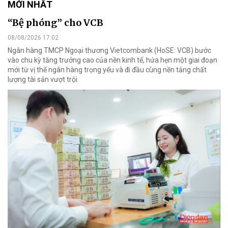
MỚI NHẤT
“Bệ phóng” cho VCB
08/08/2026 17:02
Ngân hàng TMCP Ngoại thương Vietcombank (HoSE: VCB) bước
vào chu kỳ tăng trưởng cao của nền kinh tế, hứa hẹn một giai đoạn
mới từ vị thế ngân hàng trọng yếu và đi đầu cùng nền tảng chất
lượng tài sản vượt trội.