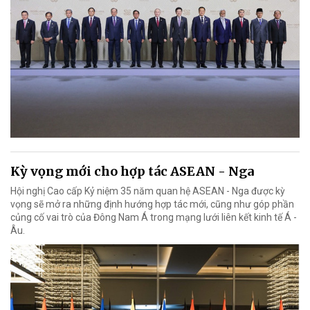
Kỳ vọng mới cho hợp tác ASEAN - Nga
Hội nghị Cao cấp Kỷ niệm 35 năm quan hệ ASEAN - Nga được kỳ
vọng sẽ mở ra những định hướng hợp tác mới, cũng như góp phần
củng cố vai trò của Đông Nam Á trong mạng lưới liên kết kinh tế Á -
Âu.