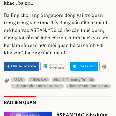
khác", bà nói.
Bà Eng cho rằng Singapore đóng vai trò quan
trọng trong việc thúc đẩy dòng vốn đầu tư mạnh
mẽ hơn vào ASEAN. “Dù có rào cản thuế quan,
chúng tôi vẫn sẽ luôn cởi mở, minh bạch và cam
kết làm sâu sắc hơn mối quan hệ tài chính với
khu vực", bà Eng nhấn mạnh..
Theo dõi trên
Chia sẻ Facebook
Chia sẻ Zalo
ASEAN
ASEAN BAC
Hiệp hội Thị trường Tư nhân
Diễn đàn Kinh doanh ASEAN 2025
Thực thể Kinh doanh ASEAN
BÀI LIÊN QUAN
ASEAN BAC xây dựng