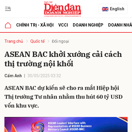
English
CHÍNH TRỊ - XÃ HỘI
VCCI
DOANH NGHIỆP
DOANH NH
bình luận
Trang chủ
Quốc tế
Đối ngoại
ASEAN BAC khởi xướng cải cách
thị trường nội khối
Cẩm Anh
30/05/2025 03:32
ASEAN BAC dự kiến sẽ cho ra mắt Hiệp hội
Thị trường Tư nhân nhằm thu hút 60 tỷ USD
Hủy
G
vốn khu vực.