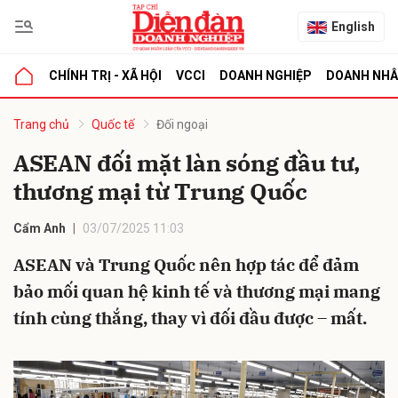
English
CHÍNH TRỊ - XÃ HỘI
VCCI
DOANH NGHIỆP
DOANH NH
bình luận
Trang chủ
Quốc tế
Đối ngoại
ASEAN đối mặt làn sóng đầu tư,
thương mại từ Trung Quốc
Cẩm Anh
03/07/2025 11:03
ASEAN và Trung Quốc nên hợp tác để đảm
bảo mối quan hệ kinh tế và thương mại mang
Hủy
G
tính cùng thắng, thay vì đối đầu được – mất.