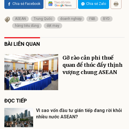
Theo dõi trên
Chia sẻ Facebook
Chia sẻ Zalo
ASEAN
Trung Quốc
doanh nghiệp
F&B
BYD
hàng tiêu dùng
dệt may
BÀI LIÊN QUAN
Gỡ rào cản phi thuế
quan để thúc đẩy thịnh
vượng chung ASEAN
ĐỌC TIẾP
Vì sao vốn đầu tư gián tiếp đang rời khỏi
nhiều nước ASEAN?