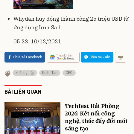
Whydah huy động thành công 25 triệu USD từ
ứng dụng Iron Sail
05:23, 10/12/2021
Theo dõi trên
Chia sẻ Facebook
Chia sẻ Zalo
khởi nghiệp
Keith Tan
CEO
BÀI LIÊN QUAN
Techfest Hải Phòng
2026: Kết nối công
nghệ, thúc đẩy đổi mới
sáng tạo