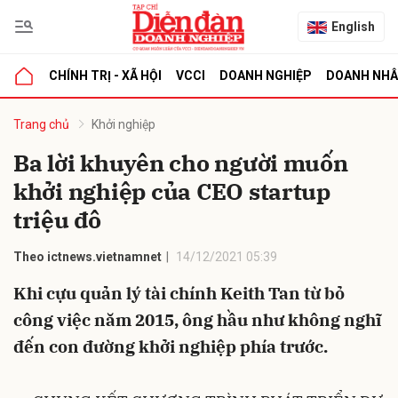
English
CHÍNH TRỊ - XÃ HỘI
VCCI
DOANH NGHIỆP
DOANH NH
bình luận
Trang chủ
Khởi nghiệp
Ba lời khuyên cho người muốn
khởi nghiệp của CEO startup
triệu đô
Theo ictnews.vietnamnet
14/12/2021 05:39
Khi cựu quản lý tài chính Keith Tan từ bỏ
Hủy
G
công việc năm 2015, ông hầu như không nghĩ
đến con đường khởi nghiệp phía trước.