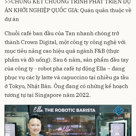
>>
CHUNG KẾT CHƯƠNG TRÌNH PHÁT TRIỂN DỰ
ÁN KHỞI NGHIỆP QUỐC GIA: Quán quân thuộc về
dự án
Chuỗi café ban đầu của Tan nhanh chóng trở
thành Crown Digital, một công ty công nghệ với
mục tiêu nâng cao hiệu quả ngành F&B (thực
phẩm và đồ uống). Sau 6 năm, sản phẩm đầu tay
của công ty - robot pha café tự động Ella – đang
phục vụ các ly latte và capuccino tại nhiều ga tầu
ở Tokyo, Nhật Bản. Ông đang có những kế hoạch
tương tự tại Singapore năm 2022.