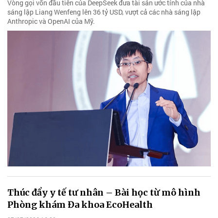
Vòng gọi vốn đầu tiên của DeepSeek đưa tài sản ước tính của nhà
sáng lập Liang Wenfeng lên 36 tỷ USD, vượt cả các nhà sáng lập
Anthropic và OpenAI của Mỹ.
Thúc đẩy y tế tư nhân – Bài học từ mô hình
Phòng khám Đa khoa EcoHealth