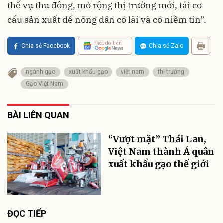
thế vụ thu đông, mở rộng thị trường mới, tái cơ
cấu sản xuất để nông dân có lãi và có niềm tin”.
Theo dõi trên
Chia sẻ Facebook
Chia sẻ Zalo
ngành gạo
xuất khẩu gạo
việt nam
thị trường
Gạo Việt Nam
BÀI LIÊN QUAN
“Vượt mặt” Thái Lan,
Việt Nam thành Á quân
xuất khẩu gạo thế giới
ĐỌC TIẾP