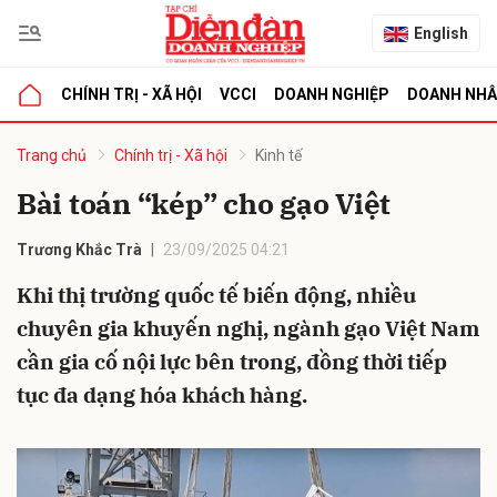
English
CHÍNH TRỊ - XÃ HỘI
VCCI
DOANH NGHIỆP
DOANH NH
bình luận
Trang chủ
Chính trị - Xã hội
Kinh tế
Bài toán “kép” cho gạo Việt
Trương Khắc Trà
23/09/2025 04:21
Khi thị trường quốc tế biến động, nhiều
chuyên gia khuyến nghị, ngành gạo Việt Nam
cần gia cố nội lực bên trong, đồng thời tiếp
Hủy
G
tục đa dạng hóa khách hàng.