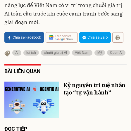
năng lực để Việt Nam có vị trí trong chuỗi giá trị
AI toàn cầu trước khi cuộc cạnh tranh bước sang
giai đoạn mới.
Theo dõi trên
Chia sẻ Facebook
Chia sẻ Zalo
AI
lợi ích
chuỗi giá trị AI
Việt Nam
Mỹ
Open AI
BÀI LIÊN QUAN
Kỷ nguyên trí tuệ nhân
tạo “tự vận hành”
ĐỌC TIẾP