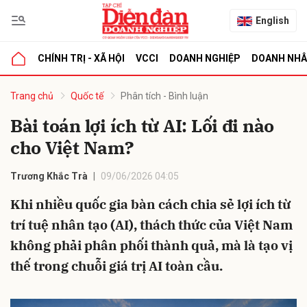
English
CHÍNH TRỊ - XÃ HỘI
VCCI
DOANH NGHIỆP
DOANH NH
bình luận
Trang chủ
Quốc tế
Phân tích - Bình luận
Bài toán lợi ích từ AI: Lối đi nào
cho Việt Nam?
Trương Khắc Trà
09/06/2026 04:05
Khi nhiều quốc gia bàn cách chia sẻ lợi ích từ
trí tuệ nhân tạo (AI), thách thức của Việt Nam
Hủy
G
không phải phân phối thành quả, mà là tạo vị
thế trong chuỗi giá trị AI toàn cầu.