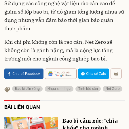
Sử dụng các công nghệ vật liệu rào cản cao để
giảm số lớp bao bì, từ đó giảm tổng lượng nhựa sử
dụng nhưng vẫn đảm bảo thời gian bảo quản
thực phẩm.
Khi chi phí không còn là rào cản, Net Zero sẽ
không còn là gánh nặng, mà là động lực tăng
trưởng mới cho ngành công nghiệp bao bì.
Theo dõi trên
Chia sẻ Facebook
Chia sẻ Zalo
Bao bì bền vững
Nhựa sinh học
Tinh bột sắn
Net Zero
BÀI LIÊN QUAN
Bao bì cảm xúc: "chìa
khóa" cho ngành