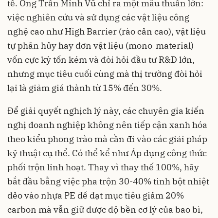
tế. Ông Trần Minh Vũ chỉ ra một mâu thuẫn lớn:
việc nghiên cứu và sử dụng các vật liệu công
nghệ cao như High Barrier (rào cản cao), vật liệu
tự phân hủy hay đơn vật liệu (mono-material)
vốn cực kỳ tốn kém và đòi hỏi đầu tư R&D lớn,
nhưng mục tiêu cuối cùng mà thị trường đòi hỏi
lại là giảm giá thành từ 15% đến 30%.
Để giải quyết nghịch lý này, các chuyên gia kiến
nghị doanh nghiệp không nên tiếp cận xanh hóa
theo kiểu phong trào mà cần đi vào các giải pháp
kỹ thuật cụ thể. Có thể kể như Áp dụng công thức
phối trộn linh hoạt. Thay vì thay thế 100%, hãy
bắt đầu bằng việc pha trộn 30-40% tinh bột nhiệt
dẻo vào nhựa PE để đạt mục tiêu giảm 20%
carbon mà vẫn giữ được độ bền cơ lý của bao bì,