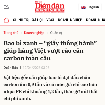
English
CHÍNH TRỊ - XÃ HỘI
VCCI
DOANH NGHIỆP
DOANH NH
bình luận
Trang chủ
Doanh nghiệp
Quản trị
Bao bì xanh – “giấy thông hành”
giúp hàng Việt vượt rào cản
carbon toàn cầu
Quân Bảo
19/04/2026 03:06
Vật liệu gốc sắn giúp bao bì đạt dấu chân
Hủy
G
carbon âm 0,9 tấn và có mức giá chỉ cao hơn
nhựa PE chỉ khoảng 1,2 lần, tháo gỡ nút thắt
chi phí xanh.