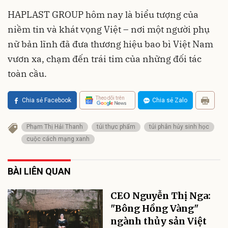
HAPLAST GROUP hôm nay là biểu tượng của
niềm tin và khát vọng Việt – nơi một người phụ
nữ bản lĩnh đã đưa thương hiệu bao bì Việt Nam
vươn xa, chạm đến trái tim của những đối tác
toàn cầu.
Theo dõi trên
Chia sẻ Facebook
Chia sẻ Zalo
Phạm Thị Hải Thanh
túi thực phẩm
túi phân hủy sinh học
cuộc cách mạng xanh
BÀI LIÊN QUAN
CEO Nguyễn Thị Nga:
"Bông Hồng Vàng"
ngành thủy sản Việt