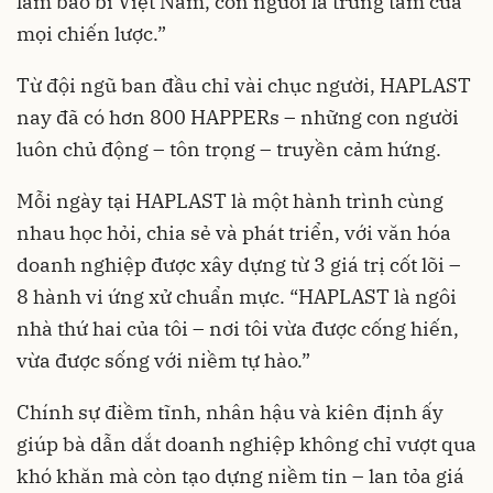
làm bao bì Việt Nam, con người là trung tâm của
mọi chiến lược.”
Từ đội ngũ ban đầu chỉ vài chục người, HAPLAST
nay đã có hơn 800 HAPPERs – những con người
luôn chủ động – tôn trọng – truyền cảm hứng.
Mỗi ngày tại HAPLAST là một hành trình cùng
nhau học hỏi, chia sẻ và phát triển, với văn hóa
doanh nghiệp được xây dựng từ 3 giá trị cốt lõi –
8 hành vi ứng xử chuẩn mực. “HAPLAST là ngôi
nhà thứ hai của tôi – nơi tôi vừa được cống hiến,
vừa được sống với niềm tự hào.”
Chính sự điềm tĩnh, nhân hậu và kiên định ấy
giúp bà dẫn dắt doanh nghiệp không chỉ vượt qua
khó khăn mà còn tạo dựng niềm tin – lan tỏa giá