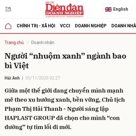
English
CHÍNH TRỊ - XÃ HỘI
VCCI
DOANH NGHIỆP
DOANH NH
bình luận
Trang chủ
Doanh nhân
Người “nhuộm xanh” ngành bao
bì Việt
Hải Anh
05/11/2025 02:27
Giữa một thế giới đang chuyển mình mạnh
mẽ theo xu hướng xanh, bền vững, Chủ tịch
Hủy
G
Phạm Thị Hải Thanh - Người sáng lập
HAPLAST GROUP đã chọn cho mình “con
đường” tự tìm lối đi mới.