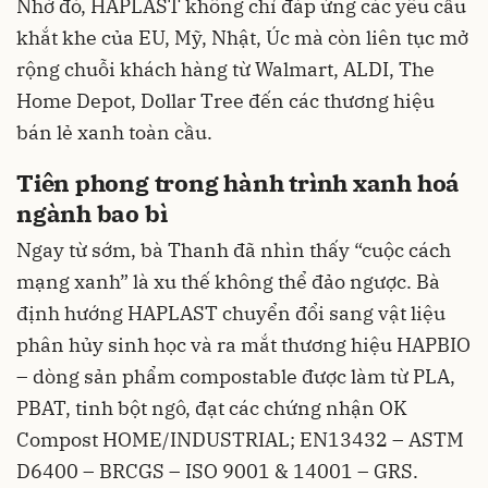
Nhờ đó, HAPLAST không chỉ đáp ứng các yêu cầu
khắt khe của EU, Mỹ, Nhật, Úc mà còn liên tục mở
rộng chuỗi khách hàng từ Walmart, ALDI, The
Home Depot, Dollar Tree đến các thương hiệu
bán lẻ xanh toàn cầu.
Tiên phong trong hành trình xanh hoá
ngành bao bì
Ngay từ sớm, bà Thanh đã nhìn thấy “cuộc cách
mạng xanh” là xu thế không thể đảo ngược. Bà
định hướng HAPLAST chuyển đổi sang vật liệu
phân hủy sinh học và ra mắt thương hiệu HAPBIO
– dòng sản phẩm compostable được làm từ PLA,
PBAT, tinh bột ngô, đạt các chứng nhận OK
Compost HOME/INDUSTRIAL; EN13432 – ASTM
D6400 – BRCGS – ISO 9001 & 14001 – GRS.