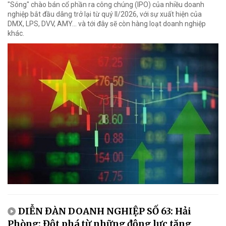
"Sóng" chào bán cổ phần ra công chúng (IPO) của nhiều doanh
nghiệp bắt đầu dâng trở lại từ quý II/2026, với sự xuất hiện của
DMX, LPS, DVV, AMY... và tới đây sẽ còn hàng loạt doanh nghiệp
khác.
DIỄN ĐÀN DOANH NGHIỆP SỐ 63: Hải
Phòng: Đột phá từ những động lực tăng