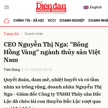
English
CHÍNH TRỊ - XÃ HỘI
VCCI
DOANH NGHIỆP
DOANH NH
bình luận
Trang chủ
Doanh nhân
CEO Nguyễn Thị Nga: "Bông
Hồng Vàng" ngành thủy sản Việt
Nam
Tiến Dũng
31/10/2025 02:16
Quyết đoán, đam mê, nhiệt huyết và có tầm
Hủy
G
nhìn xa trông rộng, doanh nhân Nguyễn Thị
Nga - Giám đốc Công ty TNHH Thủy sản Đắc
Lộc đã chèo lái con thuyền Đắc Lộc vượt qua