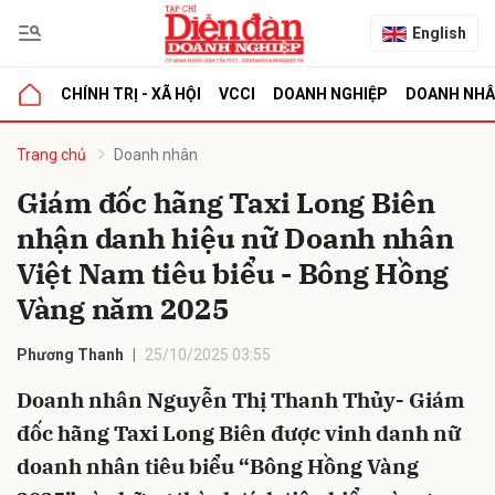
English
CHÍNH TRỊ - XÃ HỘI
VCCI
DOANH NGHIỆP
DOANH NH
bình luận
Trang chủ
Doanh nhân
Giám đốc hãng Taxi Long Biên
nhận danh hiệu nữ Doanh nhân
Việt Nam tiêu biểu - Bông Hồng
Vàng năm 2025
Phương Thanh
25/10/2025 03:55
Hủy
G
Doanh nhân Nguyễn Thị Thanh Thủy- Giám
đốc hãng Taxi Long Biên được vinh danh nữ
doanh nhân tiêu biểu “Bông Hồng Vàng