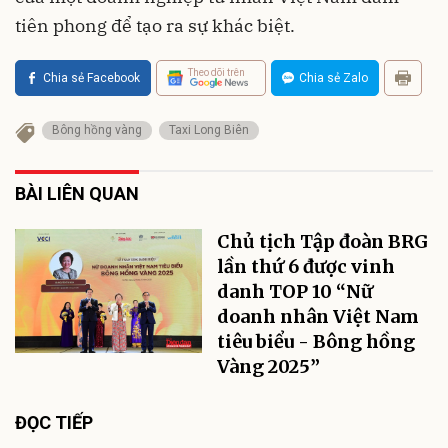
tiên phong để tạo ra sự khác biệt.
Theo dõi trên
Chia sẻ Facebook
Chia sẻ Zalo
Bông hồng vàng
Taxi Long Biên
BÀI LIÊN QUAN
Chủ tịch Tập đoàn BRG
lần thứ 6 được vinh
danh TOP 10 “Nữ
doanh nhân Việt Nam
tiêu biểu - Bông hồng
Vàng 2025”
ĐỌC TIẾP