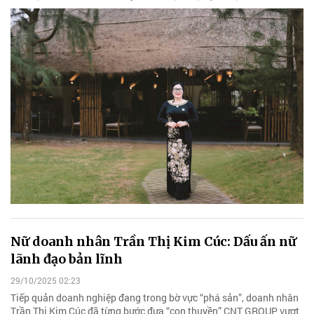
Nữ doanh nhân Trần Thị Kim Cúc: Dấu ấn nữ
lãnh đạo bản lĩnh
29/10/2025 02:23
Tiếp quản doanh nghiệp đang trong bờ vực “phá sản”, doanh nhân
Trần Thị Kim Cúc đã từng bước đưa “con thuyền” CNT GROUP vượt